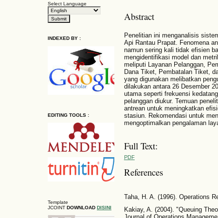
Select Language
Abstract
Penelitian ini menganalisis siste
INDEXED BY :
Api Rantau Prapat. Fenomena a
namun sering kali tidak efisien b
mengidentifikasi model dan metrik
meliputi Layanan Pelanggan, P
Dana Tiket, Pembatalan Tiket, d
yang digunakan melibatkan pengu
dilakukan antara 26 Desember 202
utama seperti frekuensi kedatan
pelanggan diukur. Temuan penelit
antrean untuk meningkatkan efis
stasiun. Rekomendasi untuk meni
EDITING TOOLS :
mengoptimalkan pengalaman laya
Full Text:
PDF
References
Taha, H. A. (1996). Operations Re
Template
JCOINT
DOWNLOAD
DISINI
Kakiay, A. (2004). "Queuing Theor
Journal of Operations Managemen