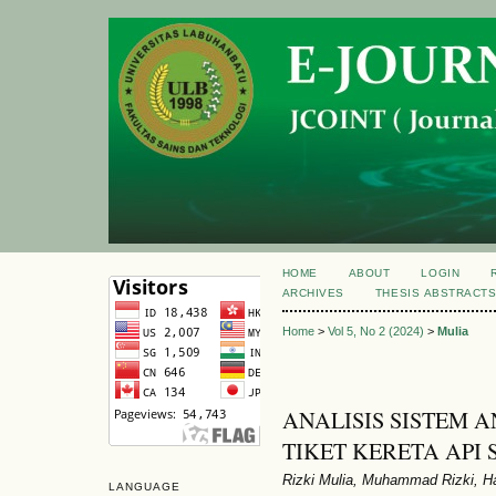
HOME
ABOUT
LOGIN
ARCHIVES
THESIS ABSTRACT
Home
>
Vol 5, No 2 (2024)
>
Mulia
ANALISIS SISTEM 
TIKET KERETA API
Rizki Mulia, Muhammad Rizki, Ha
LANGUAGE