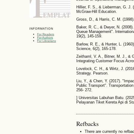
Hillier, F. S., & Lieberman, G. J.
McGraw-Hill Education.
Gross, D., & Harris, C. M. (1998
Baker, R. C., & Dwyer, N. (2008)
INFORMATION
Queue Management". Internationa
For Readers
19(2), 145-159.
For Authors
For Librarians
Barlow, R. E., & Hunter, L. (1
Science, 6(2), 165-178.
Zeithaml, V. A., Bitner, M. J., &
Integrating Customer Focus Acro
Lovelock, C. H., & Wirtz, J. (20
Strategy. Pearson.
Liu, Y., & Chen, Y. (2017). "Impa
Public Transport". Transportation
256- 272.
] Universitas Labuhan Batu. (2025
Pelayanan Tiket Kereta Api di St
Refbacks
There are currently no refba