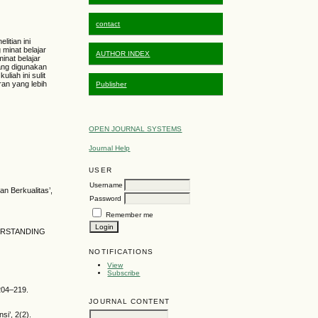
contact
litian ini
minat belajar
AUTHOR INDEX
inat belajar
yang digunakan
iah ini sulit
ran yang lebih
Publisher
OPEN JOURNAL SYSTEMS
Journal Help
USER
Username
n Berkualitas’,
Password
Remember me
DERSTANDING
NOTIFICATIONS
View
Subscribe
 204–219.
JOURNAL CONTENT
i’, 2(2).