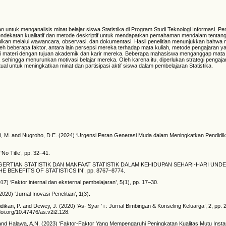
uan untuk menganalisis minat belajar siswa Statistika di Program Studi Teknologi Informasi. Pene
ndekatan kualitatif dan metode deskriptif untuk mendapatkan pemahaman mendalam tentang 
lkan melalui wawancara, observasi, dan dokumentasi. Hasil penelitian menunjukkan bahwa m
leh beberapa faktor, antara lain persepsi mereka terhadap mata kuliah, metode pengajaran 
i materi dengan tujuan akademik dan karir mereka. Beberapa mahasiswa menganggap mata kul
 sehingga menurunkan motivasi belajar mereka. Oleh karena itu, diperlukan strategi pengaja
tual untuk meningkatkan minat dan partisipasi aktif siswa dalam pembelajaran Statistika.
ri, M. and Nugroho, D.E. (2024) ‘Urgensi Peran Generasi Muda dalam Meningkatkan Pendidika
 ‘No Title’, pp. 32–41.
‘PENGERTIAN STATISTIK DAN MANFAAT STATISTIK DALAM KEHIDUPAN SEHARI-HARI UN
E BENEFITS OF STATISTICS IN’, pp. 8767–8774.
2017) ‘Faktor internal dan eksternal pembelajaran’, 5(1), pp. 17–30.
(2020) ‘Jurnal Inovasi Penelitian’, 1(3).
idikan, P. and Dewey, J. (2020) ‘As- Syar ’ i : Jurnal Bimbingan & Konseling Keluarga’, 2, pp.
/doi.org/10.47476/as.v2i2.128.
and Halawa, A.N. (2023) ‘Faktor-Faktor Yang Mempengaruhi Peningkatan Kualitas Mutu Instans