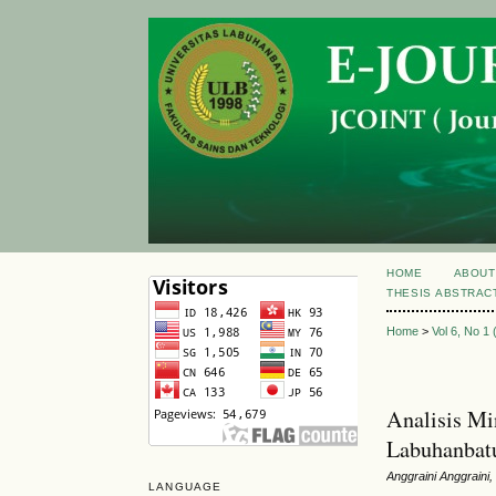
HOME
ABOUT
THESIS ABSTRAC
Home
>
Vol 6, No 1
Analisis Min
Labuhanbat
Anggraini Anggraini,
LANGUAGE