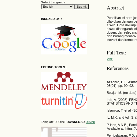
Select Language
Abstract
Penelitian ini bertuj
INDEXED BY :
dilakukan dengan pe
siswa. Data dikumpu
siswa dipengaruhi o
dosen, dan relevans
dan kurang menarik,
inovatif dan konteks
Full Text:
PDF
References
EDITING TOOLS :
Azzahra, P.T., Asba
03(01), pp. 90–92.
Belajar, M. (no date)
Info, A. (2025) 
STATISTICS AND TH
Islamica, T. et al. (
Iv, M.K. and Adi, S. 
Template JCOINT
DOWNLOAD
DISINI
P-issn, V.N.E., Pend
Available at: https:/
Pembelajaran, P.D. 