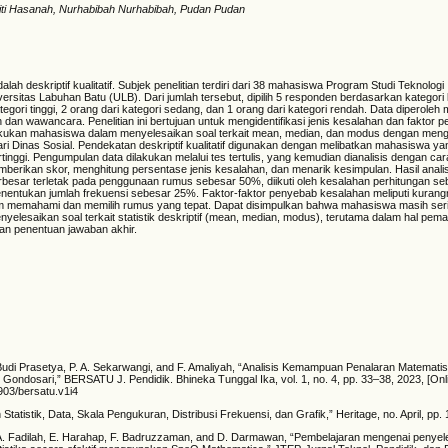
 Siti Hasanah, Nurhabibah Nurhabibah, Pudan Pudan
adalah deskriptif kualitatif. Subjek penelitian terdiri dari 38 mahasiswa Program Studi Teknologi
versitas Labuhan Batu (ULB). Dari jumlah tersebut, dipilih 5 responden berdasarkan katego
ategori tinggi, 2 orang dari kategori sedang, dan 1 orang dari kategori rendah. Data diperoleh m
an wawancara. Penelitian ini bertujuan untuk mengidentifikasi jenis kesalahan dan faktor 
akukan mahasiswa dalam menyelesaikan soal terkait mean, median, dan modus dengan men
ri Dinas Sosial. Pendekatan deskriptif kualitatif digunakan dengan melibatkan mahasiswa 
rtinggi. Pengumpulan data dilakukan melalui tes tertulis, yang kemudian dianalisis dengan c
berikan skor, menghitung persentase jenis kesalahan, dan menarik kesimpulan. Hasil anal
besar terletak pada penggunaan rumus sebesar 50%, diikuti oleh kesalahan perhitungan s
entukan jumlah frekuensi sebesar 25%. Faktor-faktor penyebab kesalahan meliputi kurangn
lam memahami dan memilih rumus yang tepat. Dapat disimpulkan bahwa mahasiswa masih se
yelesaikan soal terkait statistik deskriptif (mean, median, modus), terutama dalam hal pe
an penentuan jawaban akhir.
. Budi Prasetya, P. A. Sekarwangi, and F. Amaliyah, “Analisis Kemampuan Penalaran Matematis
Gondosari,” BERSATU J. Pendidik. Bhineka Tunggal Ika, vol. 1, no. 4, pp. 33–38, 2023, [Onlin
1903/bersatu.v1i4
n Statistik, Data, Skala Pengukuran, Distribusi Frekuensi, dan Grafik,” Heritage, no. April, pp.
, A. Fadilah, E. Harahap, F. Badruzzaman, and D. Darmawan, “Pembelajaran mengenai penyel