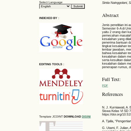
Select Language
Sintia Nainggolani,
Abstract
INDEXED BY :
Jenis penelitian ini 
Semester 6-A di Uni
yaitu 2 orang dari k
pemecahan masalah d
kesalahan yang dil
penerima bantuan da
tingkat kesalahan te
lembar jawaban, mem
bahwa kesalahan ter
kesalahan dalam men
serta kesulitan da
kesalahan dalam men
EDITING TOOLS :
penerapan rumus, d
Full Text:
PDF
References
N. J. Kurniawati, A
Siswa Kelas VI SD 7 
https://doi.org/10.5
Template JCOINT
DOWNLOAD
DISINI
A. Tjalla, “Pengertia
G. Utami, F. Julian