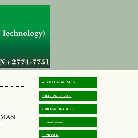
ADDITIONAL MENU
FOCUS AND SCOPE
PUBLICATION ETHICS
RMASI
Editorial Team
A
REVIEWER