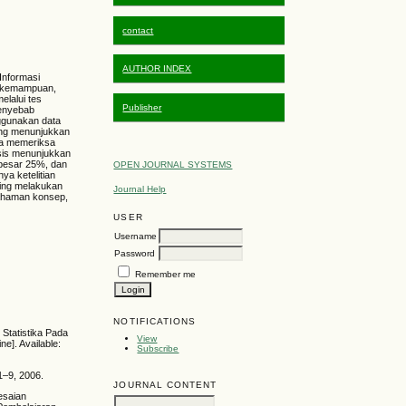
contact
AUTHOR INDEX
 Informasi
ri kemampuan,
elalui tes
Publisher
penyebab
ggunakan data
yang menunjukkan
ara memeriksa
isis menunjukkan
ebesar 25%, dan
OPEN JOURNAL SYSTEMS
ya ketelitian
ring melakukan
Journal Help
mahaman konsep,
USER
Username
Password
Remember me
NOTIFICATIONS
 Statistika Pada
View
e]. Available:
Subscribe
 1–9, 2006.
JOURNAL CONTENT
esaian