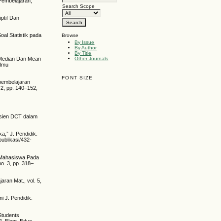
Pembelajaran,
Search Scope
ptif Dan
oal Statistik pada
Browse
By Issue
By Author
By Title
s Median Dan Mean
Other Journals
Ilmu
FONT SIZE
pembelajaran
 2, pp. 140–152,
isien DCT dalam
a,” J. Pendidik.
publikasi/432-
 Mahasiswa Pada
o. 3, pp. 318–
aran Mat., vol. 5,
i J. Pendidik.
 Students