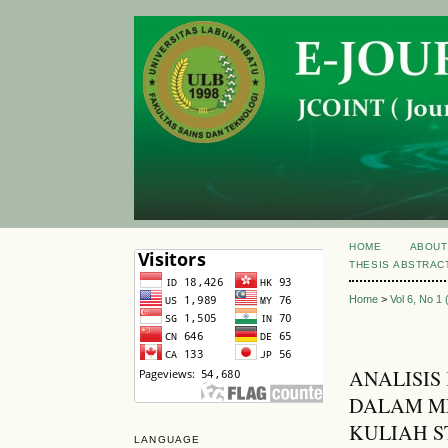
HOME
ABOUT
THESIS ABSTRAC
Home
>
Vol 6, No 1
ANALISI
DALAM ME
KULIAH S
LANGUAGE