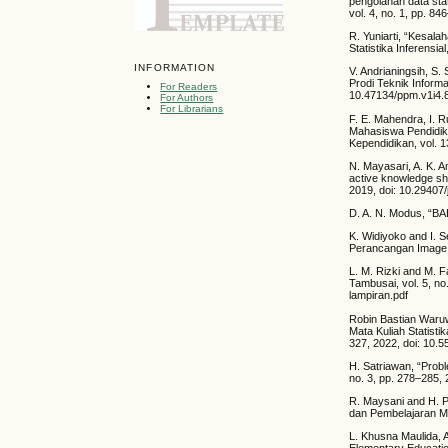
pengolahan data sta
vol. 4, no. 1, pp. 8
R. Yuniarti, “Kesal
Statistika Inferensia
INFORMATION
V. Andrianingsih, S.
Prodi Teknik Informas
For Readers
10.47134/ppm.v1i4.
For Authors
For Librarians
F. E. Mahendra, I. 
Mahasiswa Pendidika
Kependidikan, vol. 1
N. Mayasari, A. K.
active knowledge sha
2019, doi: 10.29407
D. A. N. Modus, “BA
K. Widiyoko and I. 
Perancangan Image Ha
L. M. Rizki and M. F
Tambusai, vol. 5, no
lampiran.pdf
Robin Bastian Waru
Mata Kuliah Statist
327, 2022, doi: 10.
H. Satriawan, “Probl
no. 3, pp. 278–285, 2
R. Maysani and H. Pu
dan Pembelajaran Mat
L. Khusna Maulida, A