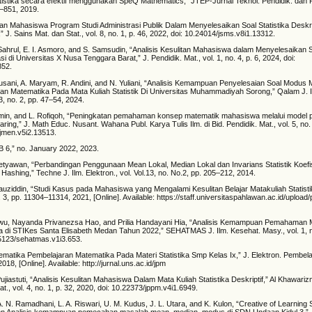
tistika secara efektif menggunakan SpeQ Mathematics,” JTEP-Jurnal Teknol. Pendidik. dan 
46–851, 2019.
ahan Mahasiswa Program Studi Administrasi Publik Dalam Menyelesaikan Soal Statistika Deskri
l,” J. Sains Mat. dan Stat., vol. 8, no. 1, p. 46, 2022, doi: 10.24014/jsms.v8i1.13312.
 Sahrul, E. I. Asmoro, and S. Samsudin, “Analisis Kesulitan Mahasiswa dalam Menyelesaikan S
i di Universitas X Nusa Tenggara Barat,” J. Pendidik. Mat., vol. 1, no. 4, p. 6, 2024, doi:
852.
Rusani, A. Maryam, R. Andini, and N. Yuliani, “Analisis Kemampuan Penyelesaian Soal Modu
n Matematika Pada Mata Kuliah Statistik Di Universitas Muhammadiyah Sorong,” Qalam J. 
3, no. 2, pp. 47–54, 2024.
 Amin, and L. Rofiqoh, “Peningkatan pemahaman konsep matematik mahasiswa melalui model 
ring,” J. Math Educ. Nusant. Wahana Publ. Karya Tulis Ilm. di Bid. Pendidik. Mat., vol. 5, no.
/jmen.v5i2.13513.
B 6,” no. January 2022, 2023.
Setyawan, “Perbandingan Penggunaan Mean Lokal, Median Lokal dan Invarians Statistik Koef
shing,” Techne J. Ilm. Elektron., vol. Vol.13, no. No.2, pp. 205–212, 2014.
auziddin, “Studi Kasus pada Mahasiswa yang Mengalami Kesulitan Belajar Matakuliah Statistik
. 3, pp. 11304–11314, 2021, [Online]. Available: https://staff.universitaspahlawan.ac.id/upload/
wu, Nayanda Privanezsa Hao, and Prilia Handayani Hia, “Analisis Kemampuan Pemahaman
ika di STIKes Santa Elisabeth Medan Tahun 2022,” SEHATMAS J. Ilm. Kesehat. Masy., vol. 1, n
55123/sehatmas.v1i3.653.
ematika Pembelajaran Matematika Pada Materi Statistika Smp Kelas Ix,” J. Elektron. Pembelaj
018, [Online]. Available: http://jurnal.uns.ac.id/jpm
jiastuti, “Analisis Kesulitan Mahasiswa Dalam Mata Kuliah Statistika Deskriptif,” Al Khawarizm
., vol. 4, no. 1, p. 32, 2020, doi: 10.22373/jppm.v4i1.6949.
. N. Ramadhani, L. A. Riswari, U. M. Kudus, J. L. Utara, and K. Kulon, “Creative of Learning