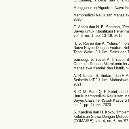
E. Endang, S. Dedy, dan Y. N. Ku
Menggunakan Algoritme Naive Bay
Memprediksi Kelulusan Mahasiswa,
2020.
C. Anam dan H. B. Santoso, “Per
Bayes untuk Klasifikasi Penerima
vol. 8, no. 1, pp. 13–19, 2018.
H. S. Royan dan A. Yulian, “Im
Naive Bayes Dengan Feature Sel
Tepat Waktu,” J. Ilm. Sains dan T
Samsugi, S. Yusuf, A. I. Yusuf, 
Otomatis Dengan Mikrokontroler 
Mahasiswa Kendali dan Listrik, vo
A. R. Isnain, S. Sintaro, dan F.
Berbasis IoT,” J. Ilm. Mahasiswa K
2021.
S. C. M. Putu, Q. F. Ketut, dan 
Untuk Memprediksi Kelulusan M
Bayes Classifier (Studi Kasus ST
no. 1, pp. 47–55, 2020.
S. Karolina dan H. Koko, “Imple
Kelulusan Siswa Dengan Metode 
(COMAISE), vol. 4, no. 6, pp. 97