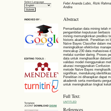
Select Language
Febri Ananda Lubis, Rizki Rahm
Andira
Abstract
INDEXED BY :
Pemanfaatan data mining telah m
pengambilan keputusan berbasis 
mining memungkinkan prediksi ti
historis akademik. Penelitian ini
Naïve Bayes Classifier dalam m
meningkatkan efektivitas manaj
mencakup 230 data mahasiswa den
melalui sumber daring. Proses pe
data untuk menghasilkan dataset y
EDITING TOOLS :
validasi model menggunakan meto
akurasi menggunakan Confusion 
metode Naïve Bayes menghasilkan
signifikan, mendukung identifikas
Penelitian ini diharapkan dapat 
akademik serta membantu perguru
untuk meningkatkan tingkat kelul
Full Text:
UNTITLED
Template
JCOINT
DOWNLOAD
DISINI
References