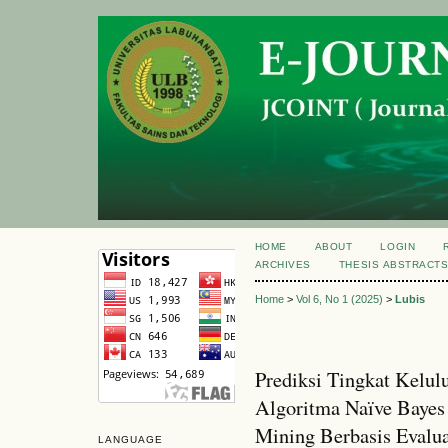
HOME
ABOUT
LOGIN
ARCHIVES
THESIS ABSTRACT
Home
>
Vol 6, No 1 (2025)
>
Lubis
Prediksi Tingkat Kelu
Algoritma Naïve Bayes 
Mining Berbasis Evalua
LANGUAGE