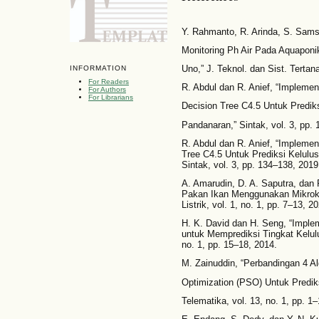
Y. Rahmanto, R. Arinda, S. Sams
Monitoring Ph Air Pada Aquaponi
Uno,” J. Teknol. dan Sist. Tertan
INFORMATION
For Readers
R. Abdul dan R. Anief, “Impleme
For Authors
For Librarians
Decision Tree C4.5 Untuk Predik
Pandanaran,” Sintak, vol. 3, pp.
R. Abdul dan R. Anief, “Impleme
Tree C4.5 Untuk Prediksi Kelulu
Sintak, vol. 3, pp. 134–138, 2019
A. Amarudin, D. A. Saputra, dan
Pakan Ikan Menggunakan Mikrokon
Listrik, vol. 1, no. 1, pp. 7–13, 2
H. K. David dan H. Seng, “Imple
untuk Memprediksi Tingkat Kelulu
no. 1, pp. 15–18, 2014.
M. Zainuddin, “Perbandingan 4 A
Optimization (PSO) Untuk Predik
Telematika, vol. 13, no. 1, pp. 1