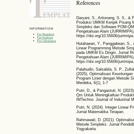
References
Daryani, S., Aritonang, S. S., &
Produksi UMKM Keripik Pisang 
Simpleks dan Software POM-QM.
INFORMATION
Pengetahuan Alam (JURRIMIPA), 
For Readers
https://doi.org/10.55606/jurrimipa
For Authors
For Librarians
Hutahaean, Y., Panggabean, S., 
Linear Programming Metode Sim
pada UMKM Es Dingin. Jurnal R
Pengetahuan Alam (JURRIMIPA), 
https://doi.org/10.55606/jurrimipa
Palahudin, Salsabila, S. P., Zulfa
(2025), Optimalisasi Keuntung
Program Linier dengan Metode S
Merdeka, 6(1), 1-7
Putri, D., & Pangastuti, N. (202
Qm Untuk Meningkatkan Produkt
IMTechno: Journal of Industrial 
Putri, N. (2024). Integer Linea
Jurnal Matematika Terapan.
Rahmawati, D. (2021). Optimali
Metode Simpleks. Jurnal Pendidi
Yogyakarta.