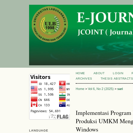
HOME
ABOUT
LOGIN
ARCHIVES
THESIS ABSTRACT
Home
>
Vol 6, No 2 (2025)
>
sari
Implementasi Program 
Produksi UMKM Mengg
Windows
LANGUAGE