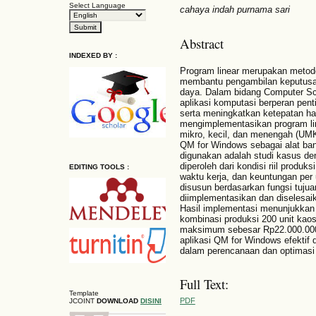
Select Language
cahaya indah purnama sari
Abstract
INDEXED BY :
Program linear merupakan metode
membantu pengambilan keputusa
daya. Dalam bidang Computer Sc
aplikasi komputasi berperan pen
serta meningkatkan ketepatan hasi
mengimplementasikan program li
mikro, kecil, dan menengah (UM
QM for Windows sebagai alat ban
digunakan adalah studi kasus den
diperoleh dari kondisi riil produ
EDITING TOOLS :
waktu kerja, dan keuntungan per 
disusun berdasarkan fungsi tuju
diimplementasikan dan diselesa
Hasil implementasi menunjukkan 
kombinasi produksi 200 unit kao
maksimum sebesar Rp22.000.000.
aplikasi QM for Windows efektif
dalam perencanaan dan optimas
Full Text:
Template
PDF
JCOINT
DOWNLOAD
DISINI