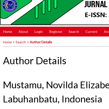
Home
About
Login
Register
Search
Current
Arc
Home
>
Search
>
Author Details
Author Details
Mustamu, Novilda Elizabe
Labuhanbatu, Indonesia