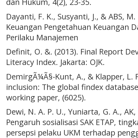
dan Hukum, 4(2), 23-35.
Dayanti, F. K., Susyanti, J., & ABS, M.
Keuangan Pengetahuan Keuangan Da
Perilaku Manajemen
Definit, O. &. (2013). Final Report D
Literacy Index. Jakarta: OJK.
DemirgÃ¼Ã§-Kunt, A., & Klapper, L. F
inclusion: The global findex databas
working paper, (6025).
Dewi, N. A. P. U., Yuniarta, G. A., AK,
Pengaruh sosialisasi SAK ETAP, tingk
persepsi pelaku UKM terhadap pen