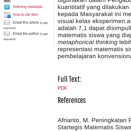
kuantitatif yang dilakuka
Indexing metadata
kepada Masyarakat ini m
How to cite item
visual kelas eksperimen 
Email this article
(Login
adalah 7,1 dapat disimp
required)
matematis siswa yang di
Email the author
(Login
required)
metaphorical thinking
leb
representasi matematis s
pembelajaran konvensiona
Full Text:
PDF
References
Afrianto, M. Peningkata
Startegis Matematis Sisw