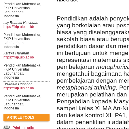
Pendidikan Matematika,
FKIP, Universitas
Labuhanbatu
Indonesia
Pendidikan adalah penyel
Lily Roanita Hasibuan
yang berkelaian atau pese
https://fkip.ulb.ac.id/
biasa yang diselenggarak
Pendidikan Matematika,
sekolah biasa atau berup
FKIP, Universitas
Labuhanbatu
pendidikan dasar dan me
Indonesia
ini bertujuan untuk men
Kartika Harahap
https://fkip.ulb.ac.id/
representasi matematis s
pembelajaran
metaphorica
Pendidikan Matematika,
FKIP, Universitas
mengetahui bagaimana ha
Labuhanbatu
Indonesia
pembelajaran dengan me
Uswatun Hasanah
metaphorical thinking
. Pe
https://fkip.ulb.ac.id/
merupakan pelatihan dan
Pendidikan Matematika,
Pengabdian kepada Masya
FKIP, Universitas
Labuhanbatu
sampel kelas XI MA An-N
Indonesia
dan kelas kontrol XI IPA
ARTICLE TOOLS
dalam penenlitian ii adala
digunakan dalam Pengabdi
Print this article