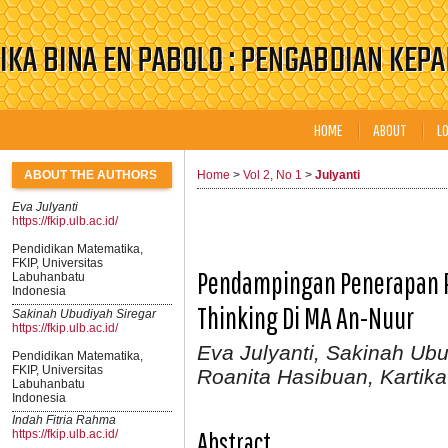
IKA BINA EN PABOLO : PENGABDIAN KEP
HOME
ABOUT
L
ABOUT THE AUTHORS
Home
>
Vol 2, No 1
>
Julyanti
Eva Julyanti
https://fkip.ulb.ac.id/
Pendidikan Matematika,
FKIP, Universitas
Pendampingan Penerapan P
Labuhanbatu
Indonesia
Thinking Di MA An-Nuur
Sakinah Ubudiyah Siregar
https://fkip.ulb.ac.id/
Eva Julyanti, Sakinah Ubu
Pendidikan Matematika,
FKIP, Universitas
Roanita Hasibuan, Karti
Labuhanbatu
Indonesia
Indah Fitria Rahma
Abstract
https://fkip.ulb.ac.id/