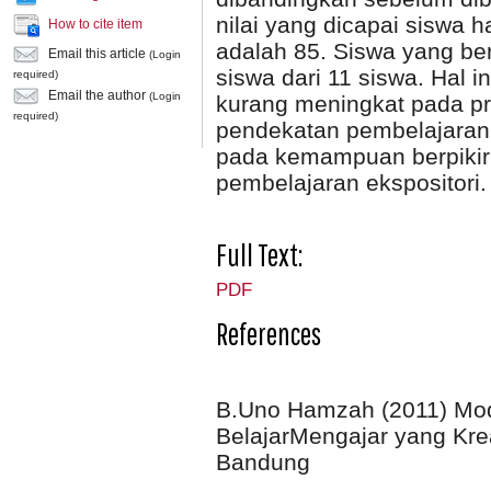
nilai yang dicapai siswa h
How to cite item
adalah 85. Siswa yang b
Email this article
(Login
siswa dari 11 siswa. Hal i
required)
Email the author
(Login
kurang meningkat pada pro
required)
pendekatan pembelajaran m
pada kemampuan berpikir 
pembelajaran ekspositori.
Full Text:
PDF
References
B.Uno Hamzah (2011) Mod
BelajarMengajar yang Krea
Bandung