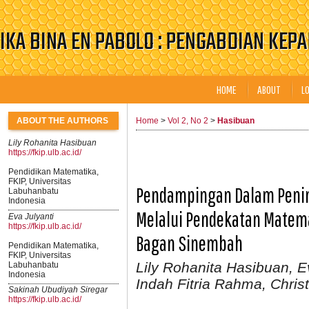
IKA BINA EN PABOLO : PENGABDIAN KEP
HOME
ABOUT
L
ABOUT THE AUTHORS
Home
>
Vol 2, No 2
>
Hasibuan
Lily Rohanita Hasibuan
https://fkip.ulb.ac.id/
Pendidikan Matematika,
FKIP, Universitas
Pendampingan Dalam Penin
Labuhanbatu
Indonesia
Melalui Pendekatan Matemat
Eva Julyanti
https://fkip.ulb.ac.id/
Bagan Sinembah
Pendidikan Matematika,
FKIP, Universitas
Lily Rohanita Hasibuan, E
Labuhanbatu
Indonesia
Indah Fitria Rahma, Christ
Sakinah Ubudiyah Siregar
https://fkip.ulb.ac.id/