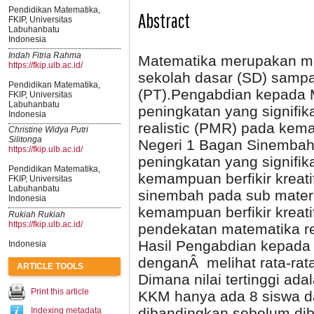
Pendidikan Matematika,
Abstract
FKIP, Universitas
Labuhanbatu
Indonesia
Indah Fitria Rahma
Matematika merupakan mat
https://fkip.ulb.ac.id/
sekolah dasar (SD) sampa
Pendidikan Matematika,
(PT).Pengabdian kepada M
FKIP, Universitas
Labuhanbatu
peningkatan yang signif
Indonesia
realistic (PMR) pada kema
Christine Widya Putri
Silitonga
Negeri 1 Bagan Sinembah
https://fkip.ulb.ac.id/
peningkatan yang signifik
Pendidikan Matematika,
kemampuan berfikir kreati
FKIP, Universitas
Labuhanbatu
sinembah pada sub mater
Indonesia
kemampuan berfikir kreati
Rukiah Rukiah
https://fkip.ulb.ac.id/
pendekatan matematika re
Hasil Pengabdian kepada
Indonesia
denganÂ melihat rata-rata
ARTICLE TOOLS
Dimana nilai tertinggi ad
Print this article
KKM hanya ada 8 siswa dari
dibandingkan sebelum dib
Indexing metadata