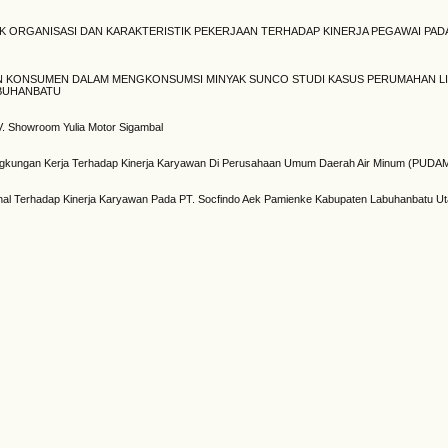
IK ORGANISASI DAN KARAKTERISTIK PEKERJAAN TERHADAP KINERJA PEGAWAI PA
N KONSUMEN DALAM MENGKONSUMSI MINYAK SUNCO STUDI KASUS PERUMAHAN L
ABUHANBATU
. Showroom Yulia Motor Sigambal
Lingkungan Kerja Terhadap Kinerja Karyawan Di Perusahaan Umum Daerah Air Minum (PUDAM)
onal Terhadap Kinerja Karyawan Pada PT. Socfindo Aek Pamienke Kabupaten Labuhanbatu Ut