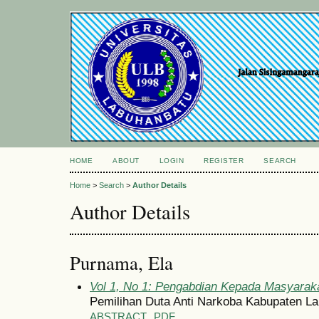
HOME
ABOUT
LOGIN
REGISTER
SEARCH
Home
>
Search
>
Author Details
Author Details
Purnama, Ela
Vol 1, No 1: Pengabdian Kepada Masyaraka
Pemilihan Duta Anti Narkoba Kabupaten
ABSTRACT
PDF