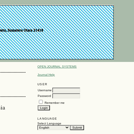
OPEN JOURNAL SYSTEMS
Journal Help
USER
Username
Password
Remember me
ia
LANGUAGE
Select Language