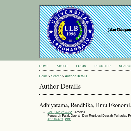
HOME
ABOUT
LOGIN
REGISTER
SEARC
Home
>
Search
>
Author Details
Author Details
Adhiyatama, Rendhika, Ilmu Ekonomi,
Vol 3, No 2: 2022
- Articles
Pengaruh Pajak Daerah Dan Retribusi Daerah Terhadap Pe
ABSTRACT
PDF