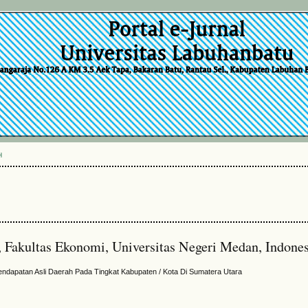
H
 Fakultas Ekonomi, Universitas Negeri Medan, Indones
ndapatan Asli Daerah Pada Tingkat Kabupaten / Kota Di Sumatera Utara