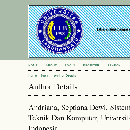
HOME
ABOUT
LOGIN
REGISTER
SEARCH
Home
>
Search
>
Author Details
Author Details
Andriana, Septiana Dewi, Sistem
Teknik Dan Komputer, Universi
Indonesia