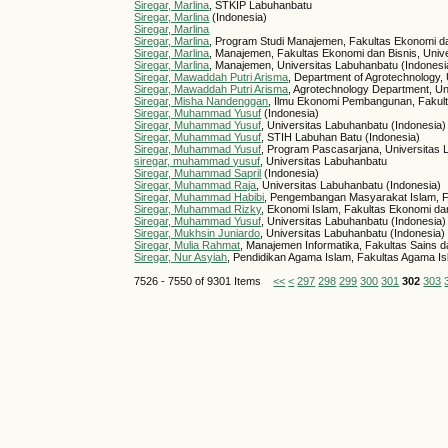
Siregar, Marlina
, STKIP Labuhanbatu
Siregar, Marlina
(Indonesia)
Siregar, Marlina
Siregar, Marlina
, Program Studi Manajemen, Fakultas Ekonomi da
Siregar, Marlina
, Manajemen, Fakultas Ekonomi dan Bisnis, Univ
Siregar, Marlina
, Manajemen, Universitas Labuhanbatu (Indonesi
Siregar, Mawaddah Putri Arisma
, Department of Agrotechnology,
Siregar, Mawaddah Putri Arisma
, Agrotechnology Department, U
Siregar, Misha Nandenggan
, Ilmu Ekonomi Pembangunan, Fakulta
Siregar, Muhammad Yusuf
(Indonesia)
Siregar, Muhammad Yusuf
, Universitas Labuhanbatu (Indonesia)
Siregar, Muhammad Yusuf
, STIH Labuhan Batu (Indonesia)
Siregar, Muhammad Yusuf
, Program Pascasarjana, Universitas 
siregar, muhammad yusuf
, Universitas Labuhanbatu
Siregar, Muhammad Sapril
(Indonesia)
Siregar, Muhammad Raja
, Universitas Labuhanbatu (Indonesia)
Siregar, Muhammad Habibi
, Pengembangan Masyarakat Islam, F
Siregar, Muhammad Rizky
, Ekonomi Islam, Fakultas Ekonomi da
Siregar, Muhammad Yusuf
, Universitas Labuhanbatu (Indonesia)
Siregar, Mukhsin Juniardo
, Universitas Labuhanbatu (Indonesia)
Siregar, Mulia Rahmat
, Manajemen Informatika, Fakultas Sains d
Siregar, Nur Asyiah
, Pendidikan Agama Islam, Fakultas Agama Isl
7526 - 7550 of 9301 Items
<<
<
297
298
299
300
301
302
303