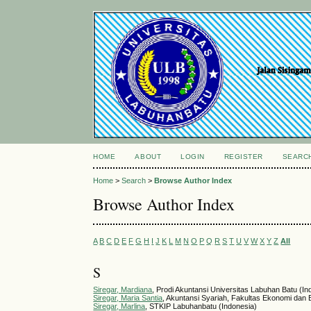
HOME
ABOUT
LOGIN
REGISTER
SEARC
Home
>
Search
>
Browse Author Index
Browse Author Index
A
B
C
D
E
F
G
H
I
J
K
L
M
N
O
P
Q
R
S
T
U
V
W
X
Y
Z
All
S
Siregar, Mardiana
, Prodi Akuntansi Universitas Labuhan Batu (In
Siregar, Maria Santia
, Akuntansi Syariah, Fakultas Ekonomi dan B
Siregar, Marlina
, STKIP Labuhanbatu (Indonesia)