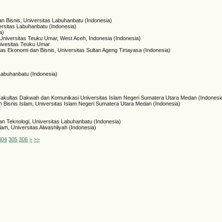
n Bisnis, Universitas Labuhanbatu (Indonesia)
ersitas Labuhanbatu (Indonesia)
a)
 Universitas Teuku Umar, West Aceh, Indonesia (Indonesia)
nivesitas Teuku Umar
s Ekonomi dan Bisnis, Universitas Sultan Ageng Tirtayasa (Indonesia)
Labuhanbatu (Indonesia)
akultas Dakwah dan Komunikasi Universitas Islam Negeri Sumatera Utara Medan (Indonesi
n Bisnis Islam, Universitas Islam Negeri Sumatera Utara Medan (Indonesia)
an Teknologi, Universitas Labuhanbatu (Indonesia)
am, Universitas Alwashliyah (Indonesia)
304
305
306
>
>>