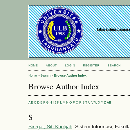
HOME
ABOUT
LOGIN
REGISTER
SEARCH
Home
>
Search
>
Browse Author Index
Browse Author Index
A
B
C
D
E
F
G
H
I
J
K
L
M
N
O
P
Q
R
S
T
U
V
W
X
Y
Z
All
S
Siregar, Siti Kholijah
, Sistem Informasi, Fakult