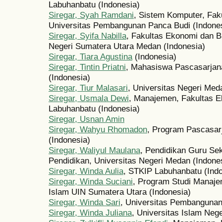
Labuhanbatu (Indonesia)
Siregar, Syah Ramdani
, Sistem Komputer, Faku
Universitas Pembangunan Panca Budi (Indone
Siregar, Syifa Nabilla
, Fakultas Ekonomi dan Bi
Negeri Sumatera Utara Medan (Indonesia)
Siregar, Tiara Agustina
(Indonesia)
Siregar, Tintin Priatni
, Mahasiswa Pascasarjana
(Indonesia)
Siregar, Tiur Malasari
, Universitas Negeri Med
Siregar, Usmala Dewi
, Manajemen, Fakultas E
Labuhanbatu (Indonesia)
Siregar, Usnan Amin
Siregar, Wahyu Rhomadon
, Program Pascasar
(Indonesia)
Siregar, Waliyul Maulana
, Pendidikan Guru Sek
Pendidikan, Universitas Negeri Medan (Indone
Siregar, Winda Aulia
, STKIP Labuhanbatu (Ind
Siregar, Winda Suciani
, Program Studi Manaje
Islam UIN Sumatera Utara (Indonesia)
Siregar, Winda Sari
, Universitas Pembangunan
Siregar, Winda Juliana
, Universitas Islam Neg