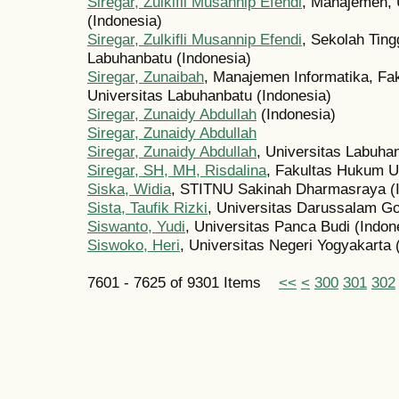
Siregar, Zulkifli Musannip Efendi
, Manajemen, 
(Indonesia)
Siregar, Zulkifli Musannip Efendi
, Sekolah Ting
Labuhanbatu (Indonesia)
Siregar, Zunaibah
, Manajemen Informatika, Fak
Universitas Labuhanbatu (Indonesia)
Siregar, Zunaidy Abdullah
(Indonesia)
Siregar, Zunaidy Abdullah
Siregar, Zunaidy Abdullah
, Universitas Labuha
Siregar, SH, MH, Risdalina
, Fakultas Hukum U
Siska, Widia
, STITNU Sakinah Dharmasraya (I
Sista, Taufik Rizki
, Universitas Darussalam Go
Siswanto, Yudi
, Universitas Panca Budi (Indon
Siswoko, Heri
, Universitas Negeri Yogyakarta 
7601 - 7625 of 9301 Items
<<
<
300
301
302