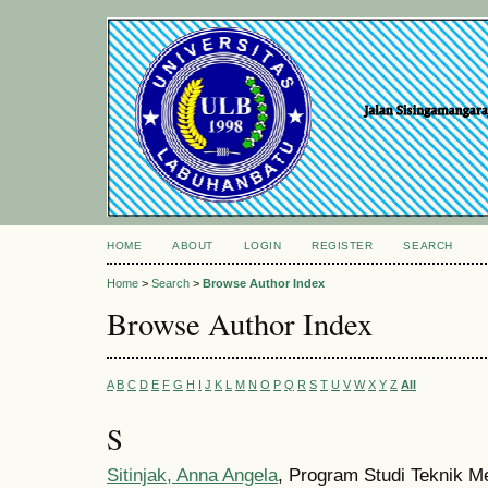
HOME
ABOUT
LOGIN
REGISTER
SEARCH
Home
>
Search
>
Browse Author Index
Browse Author Index
A
B
C
D
E
F
G
H
I
J
K
L
M
N
O
P
Q
R
S
T
U
V
W
X
Y
Z
All
S
Sitinjak, Anna Angela
, Program Studi Teknik Me