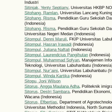
Industri
Sitinjak, Yenty Septiany
, Universitas HKBP 
Sitohang, Ramlan
, Universitas Lancang Kunin
Sitohang, Risma
, Pendidikan Guru Sekolah Da
(Indonesia)
Sitohang, Risma
, Pendidikan Guru Sekolah Das
Universitas Negeri Medan (Indonesia)
Sitompul, Denni Maruli
, FKIP Universitas Labu
Sitompul, Hasran Irawadi
(Indonesia)
Sitompul, Juliana Naftali
(Indonesia)
Sitompul, Laurendcius Pangihutan
(Indonesia)
Sitompul, Muhammad Sofyan
, Manajemen Info
Teknologi, Universitas Labuhanbatu (Indonesia
Sitompul, Nur’aini
, Universitas Labuhanbatu (I
Sitompul, Winda Kartika
(Indonesia)
Sitopu, Joni Wilson
Sitorus, Angga Maulana Adha
, Politeknik imigr
Sitorus, Destri Sambara
, Pendidikan Ekonomi, 
Wacana (Indonesia)
Sitorus, Efbertias
, Department of Agrotechnolog
Universitas Methodist Indonesia, North Sumate