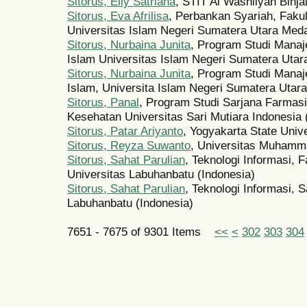
Sitorus, Elly Satriana
, STIT Al Washliyah Binja
Sitorus, Eva Afrilisa
, Perbankan Syariah, Faku
Universitas Islam Negeri Sumatera Utara Meda
Sitorus, Nurbaina Junita
, Program Studi Mana
Islam Universitas Islam Negeri Sumatera Utara
Sitorus, Nurbaina Junita
, Program Studi Manaj
Islam, Universita Islam Negeri Sumatera Utara
Sitorus, Panal
, Program Studi Sarjana Farmasi
Kesehatan Universitas Sari Mutiara Indonesia 
Sitorus, Patar Ariyanto
, Yogyakarta State Unive
Sitorus, Reyza Suwanto
, Universitas Muhamm
Sitorus, Sahat Parulian
, Teknologi Informasi, 
Universitas Labuhanbatu (Indonesia)
Sitorus, Sahat Parulian
, Teknologi Informasi, 
Labuhanbatu (Indonesia)
7651 - 7675 of 9301 Items
<<
<
302
303
304