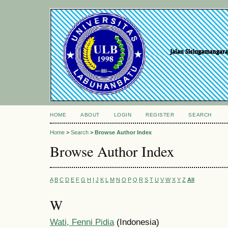
HOME
ABOUT
LOGIN
REGISTER
SEARCH
Home
>
Search
>
Browse Author Index
Browse Author Index
A
B
C
D
E
F
G
H
I
J
K
L
M
N
O
P
Q
R
S
T
U
V
W
X
Y
Z
All
W
Wati, Fenni Pidia
(Indonesia)