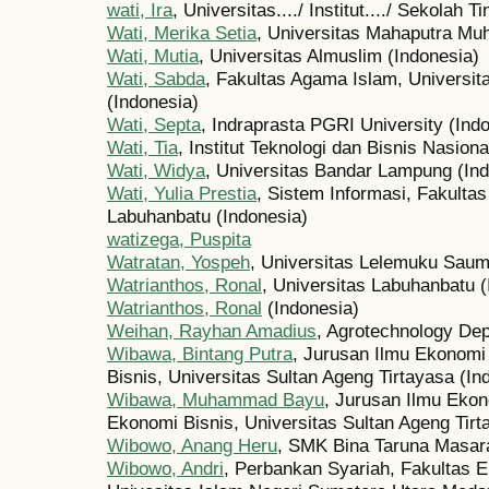
wati, Ira
, Universitas..../ Institut..../ Sekolah Ti
Wati, Merika Setia
, Universitas Mahaputra M
Wati, Mutia
, Universitas Almuslim (Indonesia)
Wati, Sabda
, Fakultas Agama Islam, Univers
(Indonesia)
Wati, Septa
, Indraprasta PGRI University (Ind
Wati, Tia
, Institut Teknologi dan Bisnis Nasiona
Wati, Widya
, Universitas Bandar Lampung (Ind
Wati, Yulia Prestia
, Sistem Informasi, Fakultas
Labuhanbatu (Indonesia)
watizega, Puspita
Watratan, Yospeh
, Universitas Lelemuku Sauml
Watrianthos, Ronal
, Universitas Labuhanbatu (
Watrianthos, Ronal
(Indonesia)
Weihan, Rayhan Amadius
, Agrotechnology De
Wibawa, Bintang Putra
, Jurusan Ilmu Ekonom
Bisnis, Universitas Sultan Ageng Tirtayasa (In
Wibawa, Muhammad Bayu
, Jurusan Ilmu Eko
Ekonomi Bisnis, Universitas Sultan Ageng Tirt
Wibowo, Anang Heru
, SMK Bina Taruna Masar
Wibowo, Andri
, Perbankan Syariah, Fakultas 