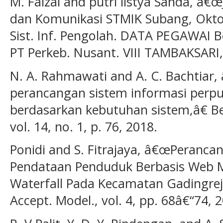
M. Faizal and putri listya Sanda, â€
dan Komunikasi STMIK Subang, Okto
Sist. Inf. Pengolah. DATA PEGAWAI 
PT Perkeb. Nusant. VIII TAMBAKSARI,
N. A. Rahmawati and A. C. Bachtiar,
perancangan sistem informasi perp
berdasarkan kebutuhan sistem,â€ Ber
vol. 14, no. 1, p. 76, 2018.
Ponidi and S. Fitrajaya, â€œPeranca
Pendataan Penduduk Berbasis Web
Waterfall Pada Kecamatan Gadingrej
Accept. Model., vol. 4, pp. 68â€“74, 