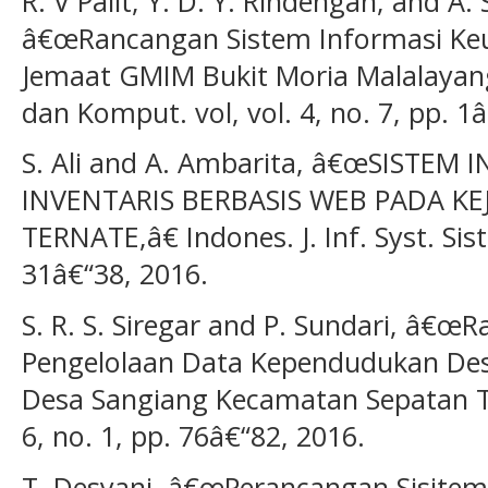
R. V Palit, Y. D. Y. Rindengan, and A.
â€œRancangan Sistem Informasi Ke
Jemaat GMIM Bukit Moria Malalayang,
dan Komput. vol, vol. 4, no. 7, pp. 1
S. Ali and A. Ambarita, â€œSISTE
INVENTARIS BERBASIS WEB PADA KE
TERNATE,â€ Indones. J. Inf. Syst. Sist.
31â€“38, 2016.
S. R. S. Siregar and P. Sundari, â€
Pengelolaan Data Kependudukan Desa
Desa Sangiang Kecamatan Sepatan Tim
6, no. 1, pp. 76â€“82, 2016.
T. Desyani, â€œPerancangan Sisitem