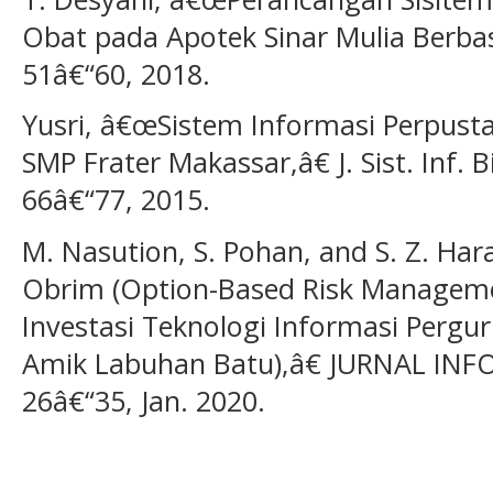
Obat pada Apotek Sinar Mulia Berbasi
51â€“60, 2018.
Yusri, â€œSistem Informasi Perpust
SMP Frater Makassar,â€ J. Sist. Inf. Bi
66â€“77, 2015.
M. Nasution, S. Pohan, and S. Z. H
Obrim (Option-Based Risk Managem
Investasi Teknologi Informasi Pergur
Amik Labuhan Batu),â€ JURNAL INFOR
26â€“35, Jan. 2020.