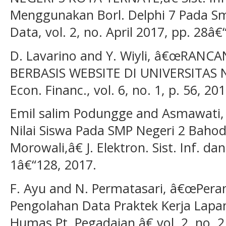
Menggunakan Borl. Delphi 7 Pada Sm
Data, vol. 2, no. April 2017, pp. 28â€
D. Lavarino and Y. Wiyli, â€œRAN
BERBASIS WEBSITE DI UNIVERSITAS 
Econ. Financ., vol. 6, no. 1, p. 56, 201
Emil salim Podungge and Asmawati,
Nilai Siswa Pada SMP Negeri 2 Baho
Morowali,â€ J. Elektron. Sist. Inf. dan
1â€“128, 2017.
F. Ayu and N. Permatasari, â€œPera
Pengolahan Data Praktek Kerja Lapan
Humas Pt. Pegadaian,â€ vol. 2, no. 2