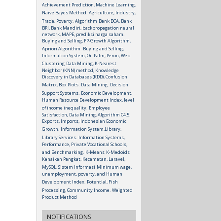
Achievement Prediction, Machine Learning,
Naive Bayes Method.
Agriculture, Industry,
Trade, Poverty.
Algorithm
Bank BCA, Bank
BRI, Bank Mandiri, backpropagation neural
network, MAPE, prediksi harga saham.
Buying and Selling, FP-Growth Algorithm,
Apriori Algorithm.
Buying and Selling,
Information System, Oil Palm, Peron, Web.
Clustering
Data Mining, K-Nearest
Neighbor (KNN) method, Knowledge
Discovery in Databases (KDD), Confusion
Matrix, Box Plots.
Data Mining.
Decision
Support Systems.
Economic Development,
Human Resource Development Index, level
of income inequality.
Employee
Satisfaction, Data Mining, Algorithm C4.5.
Exports, Imports, Indonesian Economic
Growth.
Information System,Library,
Library Services.
Information Systems,
Performance, Private Vocational Schools,
and Benchmarking.
K-Means
K-Medoids
Kenaikan Pangkat, Kecamatan, Laravel,
MySQL, Sistem Informasi
Minimum wage,
unemployment, poverty, and Human
Development Index.
Potential, Fish
Processing, Community Income.
Weighted
Product Method
NOTIFICATIONS