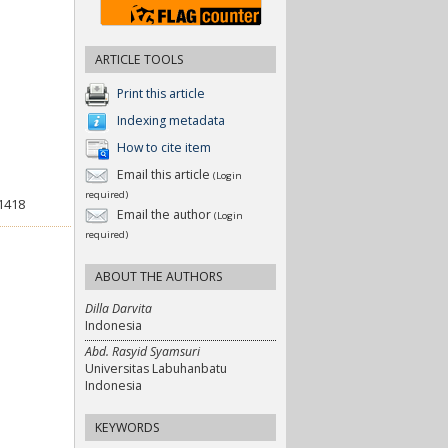
ARTICLE TOOLS
Print this article
Indexing metadata
How to cite item
Email this article
(Login
required)
21418
Email the author
(Login
required)
ABOUT THE AUTHORS
Dilla Darvita
Indonesia
Abd. Rasyid Syamsuri
Universitas Labuhanbatu
Indonesia
KEYWORDS