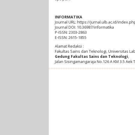
INFORMATIKA
Journal URL: https://jurnal.ulb.ac.id/index.ph
Journal DOI: 10.36987/informatika
P-ISSN: 2303-2863
E-ISSN: 2615-1855
Alamat Redaksi :
Fakultas Sains dan Teknologi, Universitas L
Gedung Fakultas Sains dan Teknologi
,
Jalan Sisingamangaraja No.126 A KM 3.5 Aek 