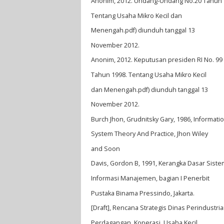
Anonim, 2012. Undang-Undang No.20 Tahun
Tentang Usaha Mikro Kecil dan
Menengah.pdf) diunduh tanggal 13
November 2012.
Anonim, 2012. Keputusan presiden RI No. 99
Tahun 1998. Tentang Usaha Mikro Kecil
dan Menengah.pdf) diunduh tanggal 13
November 2012.
Burch Jhon, Grudnitsky Gary, 1986, Informati
System Theory And Practice, Jhon Wiley
and Soon
Davis, Gordon B, 1991, Kerangka Dasar Siste
Informasi Manajemen, bagian I Penerbit
Pustaka Binama Pressindo, Jakarta.
[Draft], Rencana Strategis Dinas Perindustri
Perdagangan, Koperasi, Usaha Kecil