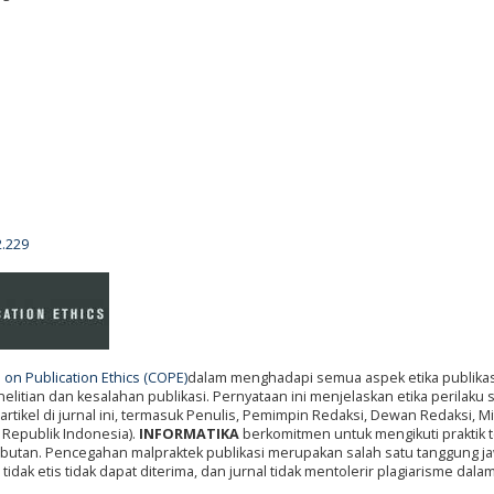
2.229
on Publication Ethics (COPE)
dalam menghadapi semua aspek etika publikas
itian dan kesalahan publikasi. Pernyataan ini menjelaskan etika perilaku
artikel di jurnal ini, termasuk Penulis, Pemimpin Redaksi, Dewan Redaksi, Mi
 Republik Indonesia).
INFORMATIKA
berkomitmen untuk mengikuti praktik t
abutan. Pencegahan malpraktek publikasi merupakan salah satu tanggung j
tidak etis tidak dapat diterima, dan jurnal tidak mentolerir plagiarisme dal