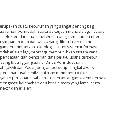
erupakan suatu kebutuhan yang sangat penting bagi
 dapat mempermudah suatu pekerjaan manusia agar dapat
epat, efesien dan dapat melakukan penghematan sumber
penyimpanan data dan waktu yang dibutuhkan dalam
gan perkembangan teknologi saat ini sistem informasi
tidak efisien lagi, sehingga membutuhkan sistem yang
ndataan dan pencarian data pelaku usaha tersebut.
sing bidang yang ada di Dinas Perindustrian,
ah (UKM) dan Pasar, dengan beberapa tingkat akses
 perizinan usaha mikro ini akan membantu dalam
yanan perizinan usaha mikro. Perancangan sistem berbasi
engatasi kelemahan dari kerja sistem yang lama, serta
ektif dan efisien.