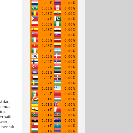
i dan,
 semua
tra
erbaik
awab
am bentuk