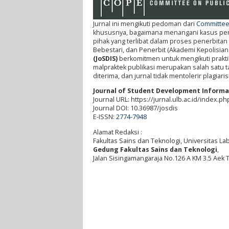
Jurnal ini mengikuti pedoman dari
Committee 
khususnya, bagaimana menangani kasus penel
pihak yang terlibat dalam proses penerbitan 
Bebestari, dan Penerbit (Akademi Kepolisian
(JoSDIS)
berkomitmen untuk mengikuti prakti
malpraktek publikasi merupakan salah satu ta
diterima, dan jurnal tidak mentolerir plagia
Journal of Student Development Informat
Journal URL: https://jurnal.ulb.ac.id/index.p
Journal DOI: 10.36987/josdis
E-ISSN:
2774-7948
Alamat Redaksi :
Fakultas Sains dan Teknologi, Universitas L
Gedung Fakultas Sains dan Teknologi
,
Jalan Sisingamangaraja No.126 A KM 3.5 Aek 