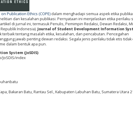
on Publication Ethics (COPE)
dalam menghadapi semua aspek etika publikas
itian dan kesalahan publikasi. Pernyataan ini menjelaskan etika perilaku
artikel di jurnal ini, termasuk Penulis, Pemimpin Redaksi, Dewan Redaksi, Mi
 Republik Indonesia).
Journal of Student Development Information Sy
k terbaik tentang masalah etika, kesalahan, dan pencabutan. Pencegahan
nggung jawab penting dewan redaksi. Segala jenis perilaku tidak etis tidak
risme dalam bentuk apa pun.
ion System (JoSDIS)
hp/JoSDIS/index
abuhanbatu
Tapa, Bakaran Batu, Rantau Sel., Kabupaten Labuhan Batu, Sumatera Utara 