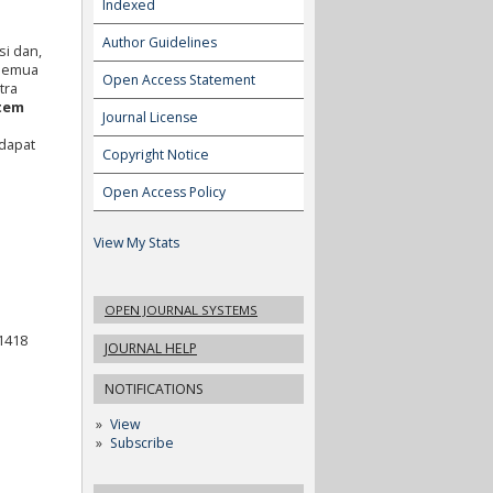
Indexed
Author Guidelines
i dan,
 semua
Open Access Statement
tra
stem
Journal License
 dapat
Copyright Notice
Open Access Policy
View My Stats
OPEN JOURNAL SYSTEMS
21418
JOURNAL HELP
NOTIFICATIONS
View
Subscribe