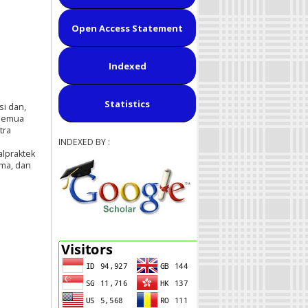
Open Access Statement
Indexed
Statistics
i dan,
 semua
tra
INDEXED BY :
alpraktek
ima, dan