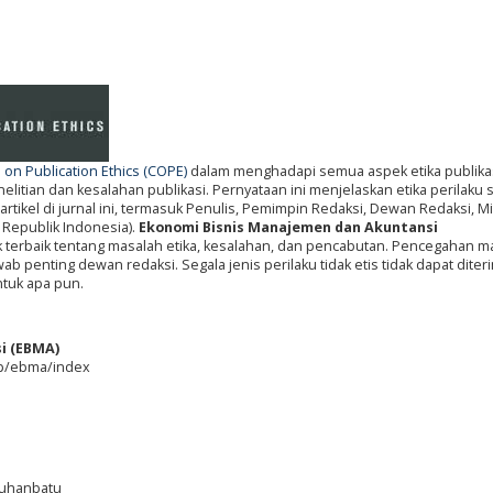
on Publication Ethics (COPE)
dalam menghadapi semua aspek etika publikas
itian dan kesalahan publikasi. Pernyataan ini menjelaskan etika perilaku
artikel di jurnal ini, termasuk Penulis, Pemimpin Redaksi, Dewan Redaksi, Mi
 Republik Indonesia).
Ekonomi Bisnis Manajemen dan Akuntansi
k terbaik tentang masalah etika, kesalahan, dan pencabutan. Pencegahan m
b penting dewan redaksi. Segala jenis perilaku tidak etis tidak dapat diter
ntuk apa pun.
i (EBMA)
php/ebma/index
abuhanbatu