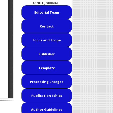
ABOUT JOURNAL
Editorial Team
Contact
Focus and Scope
Publisher
Template
Processing Charges
Publication Ethics
Author Guidelines