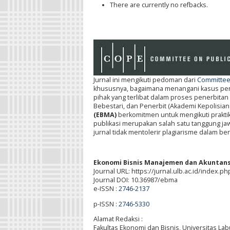
There are currently no refbacks.
Jurnal ini mengikuti pedoman dari
Committee 
khususnya, bagaimana menangani kasus penel
pihak yang terlibat dalam proses penerbitan 
Bebestari, dan Penerbit (Akademi Kepolisian
(EBMA)
berkomitmen untuk mengikuti prakti
publikasi merupakan salah satu tanggung jawa
jurnal tidak mentolerir plagiarisme dalam be
Ekonomi Bisnis Manajemen dan Akuntans
Journal URL: https://jurnal.ulb.ac.id/index.
Journal DOI: 10.36987/ebma
e-ISSN :
2746-2137
p-ISSN :
2746-5330
Alamat Redaksi :
Fakultas Ekonomi dan Bisnis, Universitas L