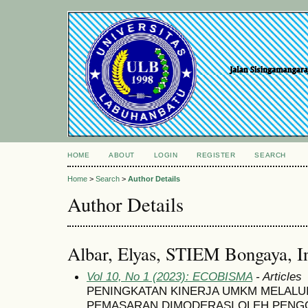
HOME
ABOUT
LOGIN
REGISTER
SEARCH
Home
>
Search
>
Author Details
Author Details
Albar, Elyas, STIEM Bongaya, I
Vol 10, No 1 (2023): ECOBISMA
- Articles
PENINGKATAN KINERJA UMKM MELALUI
PEMASARAN DIMODERASI OLEH PENG