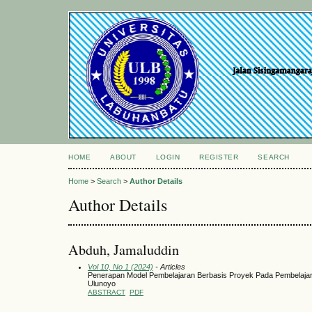
HOME
ABOUT
LOGIN
REGISTER
SEARCH
Home
>
Search
>
Author Details
Author Details
Abduh, Jamaluddin
Vol 10, No 1 (2024)
- Articles
Penerapan Model Pembelajaran Berbasis Proyek Pada Pembelajar
Ulunoyo
ABSTRACT
PDF