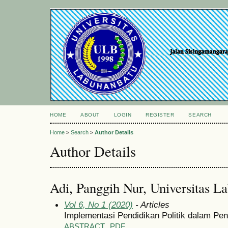
HOME
ABOUT
LOGIN
REGISTER
SEARCH
Home
>
Search
>
Author Details
Author Details
Adi, Panggih Nur, Universitas L
Vol 6, No 1 (2020)
- Articles
Implementasi Pendidikan Politik dalam Pe
ABSTRACT
PDF