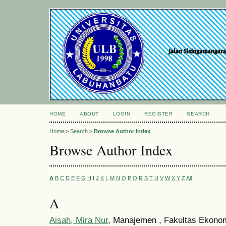
HOME
ABOUT
LOGIN
REGISTER
SEARCH
Home
>
Search
>
Browse Author Index
Browse Author Index
A
B
C
D
E
F
G
H
I
J
K
L
M
N
O
P
Q
R
S
T
U
V
W
X
Y
Z
All
A
Aisah, Mira Nur
, Manajemen , Fakultas Ekonom