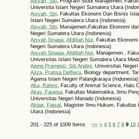
Aisyah, Siti
, Program Studi Manajemen, Fakult
Universita Islam Negeri Sumatera Utara (Indon
Aisyah, Siti
, Fakultas Ekonomi Dan Bisnis Isl
Islam Negeri Sumatera Utara (Indonesia)
Aisyah, Siti
, Manajemen,Fakultas Ekonomi dan 
Negeri Sumatera Utara (Indonesia)
Aisyah Sinaga, Afdillah Nur
, Fakultas Ekonomi 
Negeri Sumatera Utara (Indonesia)
Aisyah Sinaga, Afdillah Nur
, Manajemen , Faku
Universitas Islam Negeri Sumatera Utara Meda
Ajeng Pramesti, Siti Andini
, Universitas Neger
Ajiza, Pratisa Delfiera
, Biology department, Tar
Agama Islam Negeri Palangkaraya (Indonesia)
Aka, Rahim
, Faculty of Animal Science, Halu O
Akay, Fanesa
, Fakultas Matematika, Ilmu Pe
Universitas Negeri Manado (Indonesia)
Akbar, Faisal
, Magister Ilmu Hukum, Fakultas
Utara (Indonesia)
201 - 225 of 1009 Items
<<
<
4
5
6
7
8
9
10