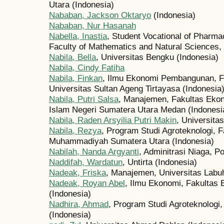
Utara (Indonesia)
Nababan, Jackson Oktaryo
(Indonesia)
Nababan, Nur Hasanah
Nabella, Inastia
, Student Vocational of Pharm
Faculty of Mathematics and Natural Sciences,
Nabila, Bella
, Universitas Bengku (Indonesia)
Nabila, Cindy Fatiha
Nabila, Finkan
, Ilmu Ekonomi Pembangunan, F
Universitas Sultan Ageng Tirtayasa (Indonesia
Nabila, Putri Salsa
, Manajemen, Fakultas Ekon
Islam Negeri Sumatera Utara Medan (Indonesi
Nabila, Raden Arsyilia Putri Makin
, Universita
Nabila, Rezya
, Program Studi Agroteknologi, F
Muhammadiyah Sumatera Utara (Indonesia)
Nabilah, Nanda Argyanti
, Adminitrasi Niaga, P
Naddifah, Wardatun
, Untirta (Indonesia)
Nadeak, Friska
, Manajemen, Universitas Labu
Nadeak, Royan Abel
, Ilmu Ekonomi, Fakultas
(Indonesia)
Nadhira, Ahmad
, Program Studi Agroteknologi
(Indonesia)