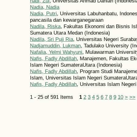
nadi, Zul
, Universitas Ahmad Dahlan (Indonesi
Nadia, Nadia
Nadia, Putri
, Universitas Labuhanbatu, Indone
pancasila dan kewarganegaraan
Nadila, Riska
, Fakultas Ekonomi dan Bisnis Is
Sumatera Utara Medan (Indonesia)
Nadila, Sri Puji Ria
, Universitas Negeri Suraba
Nadjamuddin, Lukman
, Tadulako University (I
Nafalia, Yelmi Wahyuni
, Mulawarman Universit
Nafis, Fadly Abdillah
, Manajemen, Fakultas Eko
Islam Negeri SumateraUtara (Indonesia)
Nafis, Fadly Abdillah
, Program Studi Manajeme
Islam, Universitas Islam Negeri SumateraUtara
Nafis, Fadly Abdillah
, Universitas Islam Neger
1 - 25 of 591 Items
1
2
3
4
5
6
7
8
9
10
>
>>