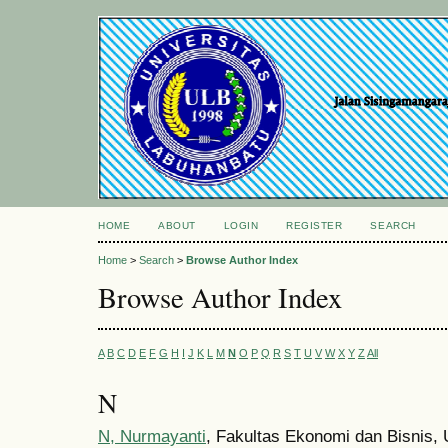
HOME
ABOUT
LOGIN
REGISTER
SEARCH
Home
>
Search
>
Browse Author Index
Browse Author Index
A
B
C
D
E
F
G
H
I
J
K
L
M
N
O
P
Q
R
S
T
U
V
W
X
Y
Z
All
N
N, Nurmayanti
, Fakultas Ekonomi dan Bisnis,