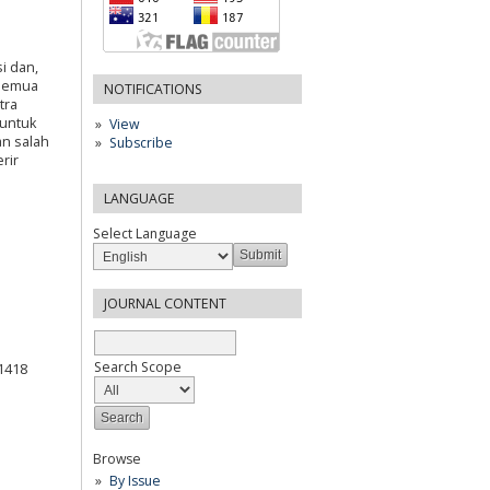
i dan,
 semua
NOTIFICATIONS
tra
untuk
View
an salah
Subscribe
rir
LANGUAGE
Select Language
JOURNAL CONTENT
Search Scope
21418
Browse
By Issue