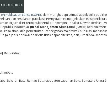
on Publication Ethics (COPE)
dalam menghadapi semua aspek etika publikas
itian dan kesalahan publikasi. Pernyataan ini menjelaskan etika perilaku
artikel di jurnal ini, termasuk Penulis, Pemimpin Redaksi, Dewan Redaksi, Mi
 Republik Indonesia).
Jurnal Manajemen Akuntansi (JUMSI)
berkomitmen 
tika, kesalahan, dan pencabutan. Pencegahan malpraktek publikasi merupak
gala jenis perilaku tidak etis tidak dapat diterima, dan jurnal tidak mentole
hp/JUMSI/index
abuhanbatu
Tapa, Bakaran Batu, Rantau Sel., Kabupaten Labuhan Batu, Sumatera Utara 