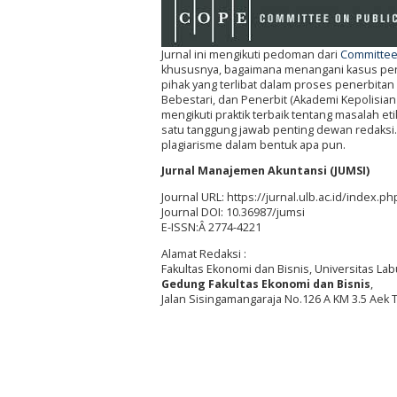
Jurnal ini mengikuti pedoman dari
Committee 
khususnya, bagaimana menangani kasus penel
pihak yang terlibat dalam proses penerbitan 
Bebestari, dan Penerbit (Akademi Kepolisian
mengikuti praktik terbaik tentang masalah e
satu tanggung jawab penting dewan redaksi. Se
plagiarisme dalam bentuk apa pun.
Jurnal Manajemen Akuntansi (JUMSI)
Journal URL: https://jurnal.ulb.ac.id/index.p
Journal DOI: 10.36987/jumsi
E-ISSN:Â 2774-4221
Alamat Redaksi :
Fakultas Ekonomi dan Bisnis, Universitas L
Gedung Fakultas Ekonomi dan Bisnis
,
Jalan Sisingamangaraja No.126 A KM 3.5 Aek 