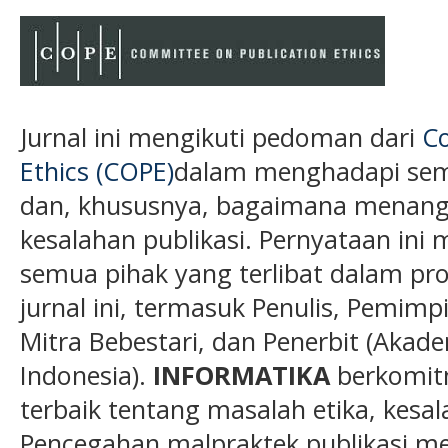
Jurnal ini mengikuti pedoman dari
Co
Ethics (COPE)
dalam menghadapi semu
dan, khususnya, bagaimana menanga
kesalahan publikasi. Pernyataan ini 
semua pihak yang terlibat dalam pros
jurnal ini, termasuk Penulis, Pemimp
Mitra Bebestari, dan Penerbit (Akade
Indonesia).
INFORMATIKA
berkomit
terbaik tentang masalah etika, kesa
Pencegahan malpraktek publikasi me