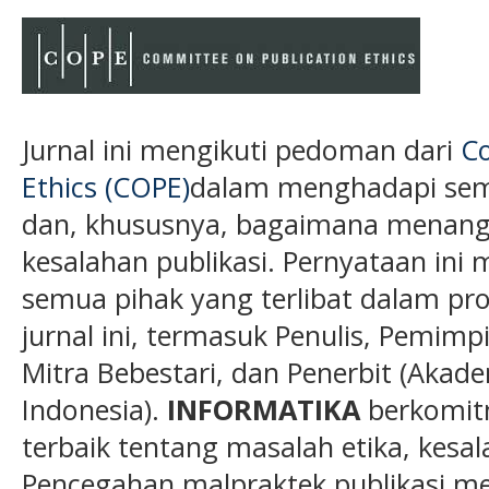
Jurnal ini mengikuti pedoman dari
Co
Ethics (COPE)
dalam menghadapi semu
dan, khususnya, bagaimana menanga
kesalahan publikasi. Pernyataan ini 
semua pihak yang terlibat dalam pros
jurnal ini, termasuk Penulis, Pemimp
Mitra Bebestari, dan Penerbit (Akade
Indonesia).
INFORMATIKA
berkomit
terbaik tentang masalah etika, kesa
Pencegahan malpraktek publikasi me