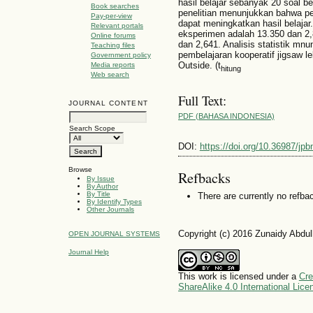
hasil belajar sebanyak 20 soal be
Book searches
penelitian menunjukkan bahwa pe
Pay-per-view
dapat meningkatkan hasil belajar
Relevant portals
eksperimen adalah 13.350 dan 2,
Online forums
dan 2,641. Analisis statistik mnu
Teaching files
pembelajaran kooperatif jigsaw le
Government policy
Outside. (t
Media reports
hitung
Web search
Full Text:
JOURNAL CONTENT
PDF (BAHASA INDONESIA)
Search Scope
DOI:
https://doi.org/10.36987/jpb
Browse
Refbacks
By Issue
By Author
By Title
There are currently no refba
By Identify Types
Other Journals
Copyright (c) 2016 Zunaidy Abdul
OPEN JOURNAL SYSTEMS
Journal Help
This work is licensed under a
Cre
ShareAlike 4.0 International Lice