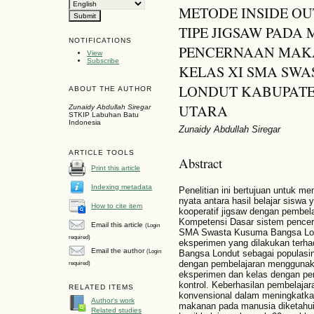
METODE INSIDE OU
TIPE JIGSAW PADA 
NOTIFICATIONS
PENCERNAAN MAKA
View
Subscribe
KELAS XI SMA SW
LONDUT KABUPAT
ABOUT THE AUTHOR
UTARA
Zunaidy Abdullah Siregar
STKIP Labuhan Batu
Indonesia
Zunaidy Abdullah Siregar
ARTICLE TOOLS
Abstract
Print this article
Indexing metadata
Penelitian ini bertujuan untuk m
nyata antara hasil belajar siswa
How to cite item
kooperatif jigsaw dengan pembel
Kompetensi Dasar sistem pencer
Email this article
(Login
SMA Swasta Kusuma Bangsa Londut
required)
eksperimen yang dilakukan ter
Email the author
(Login
Bangsa Londut sebagai populasin
dengan pembelajaran menggunaka
required)
eksperimen dan kelas dengan pem
kontrol. Keberhasilan pembelajar
RELATED ITEMS
konvensional dalam meningkatka
Author's work
makanan pada manusia diketahui
Related studies