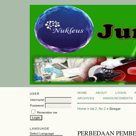
HOME
ABOUT
LOGIN
USER
ARCHIVES
ANNOUNCEMENTS
Username
Password
Home
>
Vol 2, No 2
>
Siregar
Remember me
LANGUAGE
PERBEDAAN PEMB
Select Language