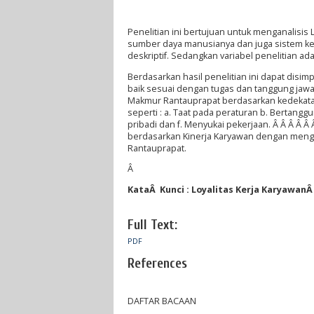
Penelitian ini bertujuan untuk menganalisis 
sumber daya manusianya dan juga sistem ker
deskriptif. Sedangkan variabel penelitian ad
Berdasarkan hasil penelitian ini dapat disi
baik sesuai dengan tugas dan tanggung jawab
Makmur Rantauprapat berdasarkan kedekata
seperti : a. Taat pada peraturan b. Bertan
pribadi dan f. Menyukai pekerjaan. Â Â Â Â Â
berdasarkan Kinerja Karyawan dengan mengi
Rantauprapat.
Â
KataÂ Kunci : Loyalitas Kerja Karyawan
Full Text:
PDF
References
DAFTAR BACAAN