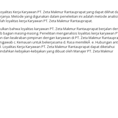
Loyalitas Kerja Karyawan PT. Zeta Makmur Rantauprapat yang dapat dilihat da
janya. Metode yang digunakan dalam peneleitian ini adalah metode analisi
alah loyalitas kerja Karyawan PT. Zeta Makmur Rantauprapat.
mpulkan bahwa loyalitas karyawan PT. Zeta Makmur Rantauprapat berjalan d
 bagian masing-masing. Penelitian menganalisis loyalitas kerja karyawan P
n dan keakraban pimpinan dengan karyawan di PT. Zeta Makmur Rantaupr
ggungjawab c. Kemauan untuk bekerjasama d. Rasa memilikiÂ e. Hubungan ant
 Â Loyalitas Kerja Karyawan PT. Zeta Makmur Rantauprapat dapat diketahui
ndahkan kebijakan-kebijakan yang dibuat oleh Manajer PT. Zeta Makmur
Â