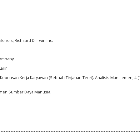
nois, Richsard D. Irwin Inc.
,
Company.
arir
epuasan Kerja Karyawan (Sebuah Tinjauan Teori). Analisis Manajemen, 4 (1)
jemen Sumber Daya Manusia.