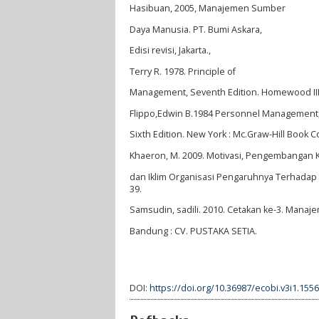
Hasibuan, 2005, Manajemen Sumber
Daya Manusia. PT. Bumi Askara,
Edisi revisi, Jakarta.,
Terry R. 1978. Principle of
Management, Seventh Edition. Homewood IIIilo
Flippo,Edwin B.1984 Personnel Management
Sixth Edition. New York : Mc.Graw-Hill Book 
Khaeron, M. 2009. Motivasi, Pengembangan K
dan Iklim Organisasi Pengaruhnya Terhadap K
39.
Samsudin, sadili. 2010. Cetakan ke-3. Mana
Bandung : CV. PUSTAKA SETIA.
DOI:
https://doi.org/10.36987/ecobi.v3i1.1556