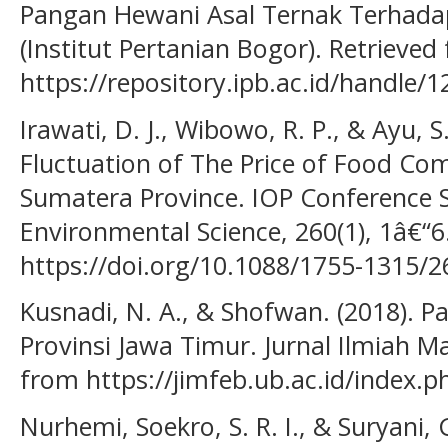
Pangan Hewani Asal Ternak Terhadap
(Institut Pertanian Bogor). Retrieved
https://repository.ipb.ac.id/handle
Irawati, D. J., Wibowo, R. P., & Ayu, S
Fluctuation of The Price of Food Co
Sumatera Province. IOP Conference S
Environmental Science, 260(1), 1â€“6
https://doi.org/10.1088/1755-1315/
Kusnadi, N. A., & Shofwan. (2018). P
Provinsi Jawa Timur. Jurnal Ilmiah M
from https://jimfeb.ub.ac.id/index.p
Nurhemi, Soekro, S. R. I., & Suryani,