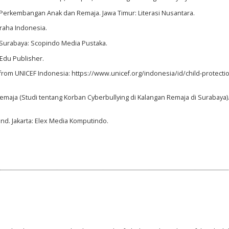
gi Perkembangan Anak dan Remaja. Jawa Timur: Literasi Nusantara.
Graha Indonesia.
g. Surabaya: Scopindo Media Pustaka.
: Edu Publisher.
 from UNICEF Indonesia: https://www.unicef.org/indonesia/id/child-protecti
n Remaja (Studi tentang Korban Cyberbullying di Kalangan Remaja di Surabaya).
ind. Jakarta: Elex Media Komputindo.