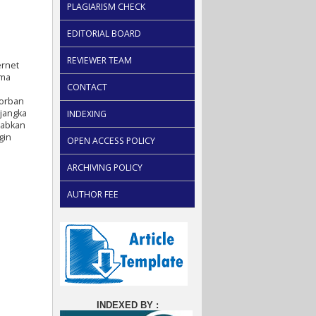
PLAGIARISM CHECK
EDITORIAL BOARD
REVIEWER TEAM
ernet
ama
CONTACT
korban
 jangka
INDEXING
babkan
gin
OPEN ACCESS POLICY
ARCHIVING POLICY
AUTHOR FEE
INDEXED BY :