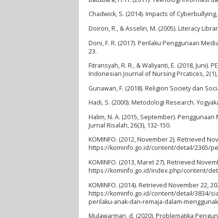
Chadwick, S. (2014). Impacts of Cyberbullying,
Doiron, R., & Asselin, M. (2005). Literacy Li
Doni, F. R. (2017). Perilaku Penggunaan Medi
23.
Fitransyah, R. R., & Waliyanti, E. (2018, 
Indonesian Journal of Nursing Prcatices, 2(1),
Gunawan, F. (2018). Religion Society dan Soc
Hadi, S. (2000). Metodologi Research. Yogyaka
Halim, N. A. (2015, September). Penggunaa
Jurnal Risalah, 26(3), 132-150.
KOMINFO. (2012, November 2). Retrieved Nov
https://kominfo.go.id/content/detail/2365/p
KOMINFO. (2013, Maret 27). Retrieved Novem
https://kominfo.go.id/index.php/content/d
KOMINFO. (2014). Retrieved November 22, 20
https://kominfo.go.id/content/detail/3834/
perilaku-anak-dan-remaja-dalam-menggunaka
Mulawarman, d. (2020). Problematika Pengun