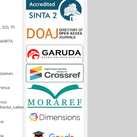
3(2), 15-
YAKARTA.
slaman.
nesia:
sia:
erita_satker.
ai-
na.