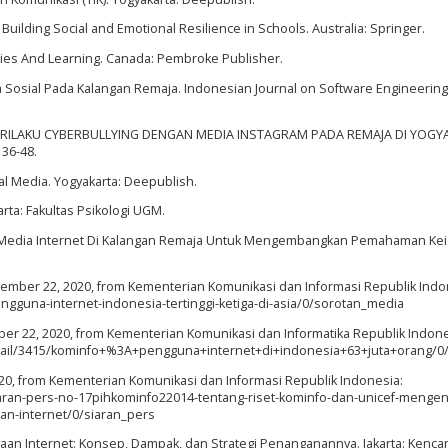
 Building Social and Emotional Resilience in Schools. Australia: Springer.
braries And Learning. Canada: Pembroke Publisher.
a Sosial Pada Kalangan Remaja. Indonesian Journal on Software Engineering, 
Juni). PERILAKU CYBERBULLYING DENGAN MEDIA INSTAGRAM PADA REMAJA DI YOG
 36-48.
ial Media. Yogyakarta: Deepublish.
rta: Fakultas Psikologi UGM.
n Media Internet Di Kalangan Remaja Untuk Mengembangkan Pemahaman Kei
ember 22, 2020, from Kementerian Komunikasi dan Informasi Republik Indo
engguna-internet-indonesia-tertinggi-ketiga-di-asia/0/sorotan_media
ber 22, 2020, from Kementerian Komunikasi dan Informatika Republik Indone
etail/3415/kominfo+%3A+pengguna+internet+di+indonesia+63+juta+orang/0/b
20, from Kementerian Komunikasi dan Informasi Republik Indonesia:
siaran-pers-no-17pihkominfo22014-tentang-riset-kominfo-dan-unicef-mengen
n-internet/0/siaran_pers
aan Internet: Konsep, Dampak, dan Strategi Penanganannya. Jakarta: Kenca