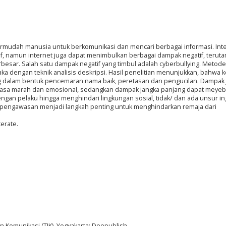
ermudah manusia untuk berkomunikasi dan mencari berbagai informasi. Int
f, namun internet juga dapat menimbulkan berbagai dampak negatif, terut
besar. Salah satu dampak negatif yang timbul adalah cyberbullying. Metode
aka dengan teknik analisis deskripsi. Hasil penelitian menunjukkan, bahwa 
ng dalam bentuk pencemaran nama baik, peretasan dan pengucilan. Dampak
 rasa marah dan emosional, sedangkan dampak jangka panjang dapat meye
ngan pelaku hingga menghindari lingkungan sosial, tidak/ dan ada unsur in
i pengawasan menjadi langkah penting untuk menghindarkan remaja dari
terate.
an Komunikasi (TIK). Yogyakarta: Deepublish.