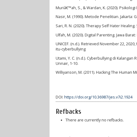
Muriâ€™ah, S., & Wardan, K. (2020). Psikolo
Nasir, M. (1990). Metode Penelitian. Jakarta: 
Sari, R. N. (2020). Therapy Self Hater Healin
Ulfah, M. (2020). Digital Parenting. Jawa Barat
UNICEF. (n.d.). Retrieved November 22, 2020,
itu-cyberbullying
Utami, Y. C. (n.d.). Cyberbullying di Kalanga
Unnair, 1-10.
Williyanson, M. (2011). Hacking The Human M
DOI:
https://doi.org/10.36987/jes.v7i2.1924
Refbacks
There are currently no refbacks.