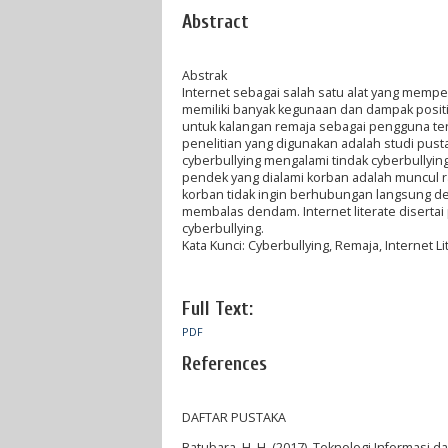
Abstract
Abstrak
Internet sebagai salah satu alat yang memp
memiliki banyak kegunaan dan dampak positi
untuk kalangan remaja sebagai pengguna ter
penelitian yang digunakan adalah studi pust
cyberbullying mengalami tindak cyberbullyi
pendek yang dialami korban adalah muncul
korban tidak ingin berhubungan langsung de
membalas dendam. Internet literate diserta
cyberbullying.
Kata Kunci: Cyberbullying, Remaja, Internet Li
Full Text:
PDF
References
DAFTAR PUSTAKA
Batubara, H. H. (2017). Teknologi Informasi d