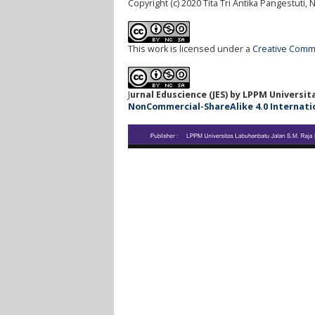
Copyright (c) 2020 Tita Tri Antika Pangestuti,
This work is licensed under a
Creative Commo
J
urnal Eduscience (JES) by LPPM Universi
NonCommercial-ShareAlike 4.0 Internationa