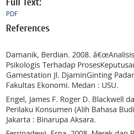
Full Text:
PDF
References
Damanik, Berdian. 2008. â€œAnalisis
Psikologis Terhadap ProsesKeputus
Gamestation Jl. DjaminGinting Padan
Fakultas Ekonomi. Medan : USU.
Engel, James F. Roger D. Blackwell d
Perilaku Konsumen (Alih Bahasa Budi J
Jakarta : Binarupa Aksara.
Ferrinadewi, Erna. 2008, Merek dan 