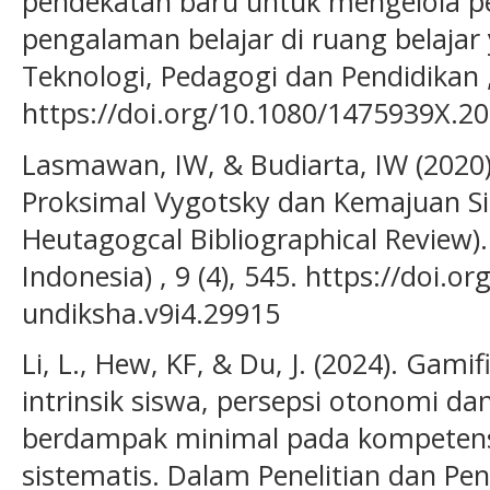
pendekatan baru untuk mengelola p
pengalaman belajar di ruang belajar
Teknologi, Pedagogi dan Pendidikan ,
https://doi.org/10.1080/1475939X.2
Lasmawan, IW, & Budiarta, IW (202
Proksimal Vygotsky dan Kemajuan S
Heutagogcal Bibliographical Review). 
Indonesia) , 9 (4), 545. https://doi.or
undiksha.v9i4.29915
Li, L., Hew, KF, & Du, J. (2024). Gam
intrinsik siswa, persepsi otonomi dan
berdampak minimal pada kompetensi:
sistematis. Dalam Penelitian dan P