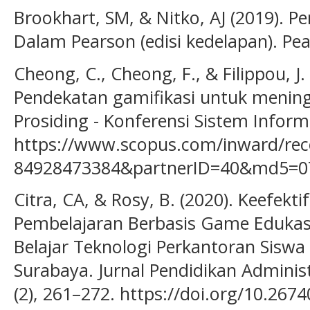
Brookhart, SM, & Nitko, AJ (2019). Pe
Dalam Pearson (edisi kedelapan). Pe
Cheong, C., Cheong, F., & Filippou, J.
Pendekatan gamifikasi untuk menin
Prosiding - Konferensi Sistem Informa
https://www.scopus.com/inward/reco
84928473384&partnerID=40&md5=0
Citra, CA, & Rosy, B. (2020). Keefek
Pembelajaran Berbasis Game Edukasi
Belajar Teknologi Perkantoran Siswa
Surabaya. Jurnal Pendidikan Administ
(2), 261–272. https://doi.org/10.267