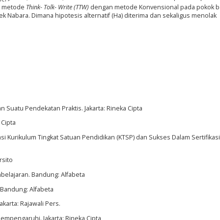
n metode
Think- Tolk- Write (TTW)
dengan metode Konvensional pada pokok 
 Nabara. Dimana hipotesis alternatif (Ha) diterima dan sekaligus menolak
an Suatu Pendekatan Praktis. Jakarta: Rineka Cipta
 Cipta
i Kurikulum Tingkat Satuan Pendidikan (KTSP) dan Sukses Dalam Sertifikasi
rsito
belajaran. Bandung: Alfabeta
 Bandung: Alfabeta
akarta: Rajawali Pers.
Mempengaruhi. Jakarta: Rineka Cipta