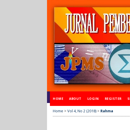
HOME
ABOUT
LOGIN
REGISTER
S
Home
>
Vol 4, No 2 (2018)
>
Rahma