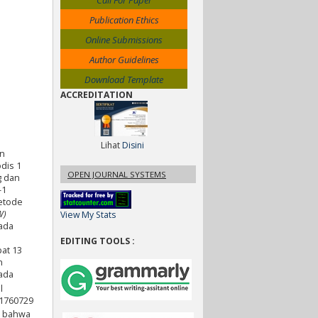
Call For Paper
Publication Ethics
Online Submissions
Author Guidelines
Download Template
ACCREDITATION
Lihat
Disini
n
dis 1
OPEN JOURNAL SYSTEMS
g dan
-1
metode
W)
View My Stats
rada
EDITING TOOLS :
pat 13
n
pada
l
61760729
an bahwa