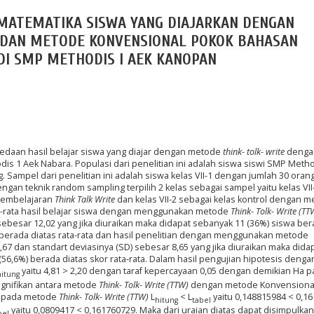
MATEMATIKA SISWA YANG DIAJARKAN DENGAN
 DAN METODE KONVENSIONAL POKOK BAHASAN
DI SMP METHODIS I AEK KANOPAN
bedaan hasil belajar siswa yang diajar dengan metode
think- tolk- write
denga
is 1 Aek Nabara. Populasi dari penelitian ini adalah siswa siswi SMP Metho
. Sampel dari penelitian ini adalah siswa kelas VII-1 dengan jumlah 30 oran
engan teknik random sampling terpilih 2 kelas sebagai sampel yaitu kelas VII
pembelajaran
Think Talk Write
dan kelas VII-2 sebagai kelas kontrol dengan 
ata-rata hasil belajar siswa dengan menggunakan metode
Think- Tolk- Write (TT
sebesar 12,02 yang jika diuraikan maka didapat sebanyak 11 (36%) siswa be
a berada diatas rata-rata dan hasil penelitian dengan menggunakan metode
67 dan standart deviasinya (SD) sebesar 8,65 yang jika diuraikan maka dida
 (56,6%) berada diatas skor rata-rata. Dalam hasil pengujian hipotesis denga
yaitu 4,81 > 2,20 dengan taraf kepercayaan 0,05 dengan demikian Ha 
hitung
signifikan antara metode
Think- Tolk- Write (TTW)
dengan metode Konvensiona
a pada metode
Think- Tolk- Write (TTW)
L
< L
yaitu 0,148815984 < 0,1
hitung
tabel
yaitu 0,0809417 < 0,161760729. Maka dari uraian diatas dapat disimpulk
bel