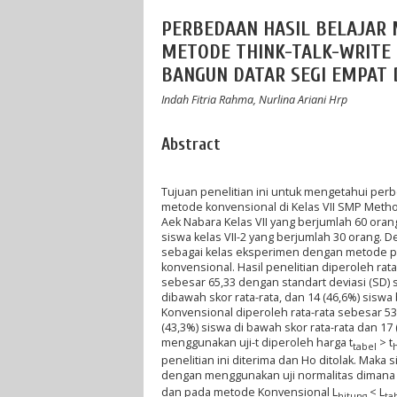
PERBEDAAN HASIL BELAJAR 
METODE THINK-TALK-WRITE
BANGUN DATAR SEGI EMPAT 
Indah Fitria Rahma, Nurlina Ariani Hrp
Abstract
Tujuan penelitian ini untuk mengetahui per
metode konvensional di Kelas VII SMP Method
Aek Nabara Kelas VII yang berjumlah 60 orang
siswa kelas VII-2 yang berjumlah 30 orang. D
sebagai kelas eksperimen dengan metode 
konvensional. Hasil penelitian diperoleh r
sebesar 65,33 dengan standart deviasi (SD) 
dibawah skor rata-rata, dan 14 (46,6%) sisw
Konvensional diperoleh rata-rata sebesar 53,
(43,3%) siswa di bawah skor rata-rata dan 17
menggunakan uji-t diperoleh harga t
> t
tabel
penelitian ini diterima dan Ho ditolak. Maka 
dengan menggunakan uji normalitas diman
dan pada metode Konvensional L
< L
hitung
ta