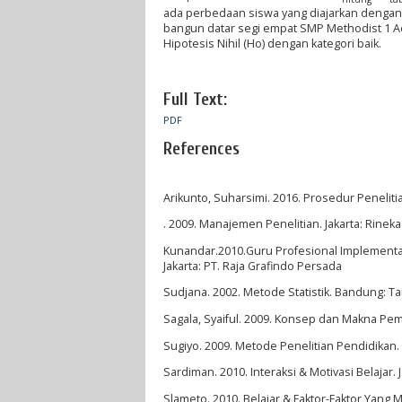
ada perbedaan siswa yang diajarkan denga
bangun datar segi empat SMP Methodist 1 Aek
Hipotesis Nihil (Ho) dengan kategori baik.
Full Text:
PDF
References
Arikunto, Suharsimi. 2016. Prosedur Peneliti
. 2009. Manajemen Penelitian. Jakarta: Rineka
Kunandar.2010.Guru Profesional Implementas
Jakarta: PT. Raja Grafindo Persada
Sudjana. 2002. Metode Statistik. Bandung: Ta
Sagala, Syaiful. 2009. Konsep dan Makna Pem
Sugiyo. 2009. Metode Penelitian Pendidikan.
Sardiman. 2010. Interaksi & Motivasi Belajar. J
Slameto. 2010. Belajar & Faktor-Faktor Yang 