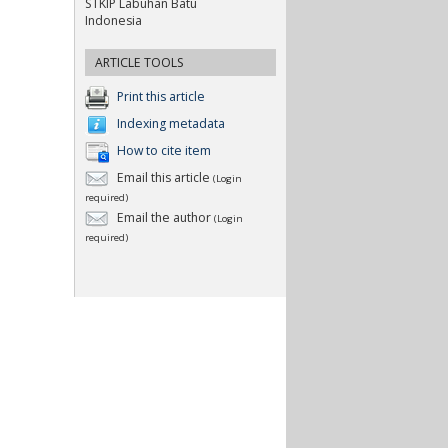
STKIP Labuhan Batu
Indonesia
ARTICLE TOOLS
Print this article
Indexing metadata
How to cite item
Email this article
(Login
required)
Email the author
(Login
required)