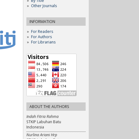
By Title
Other Journals
INFORMATION
For Readers
For Authors
For Librarians
ABOUT THE AUTHORS
Indah Fitria Rahma
STKIP Labuhan Batu
Indonesia
Nurlina Ariani Hrp