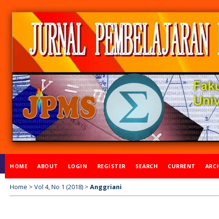
HOME
ABOUT
LOGIN
REGISTER
SEARCH
CURRENT
ARC
Home
>
Vol 4, No 1 (2018)
>
Anggriani