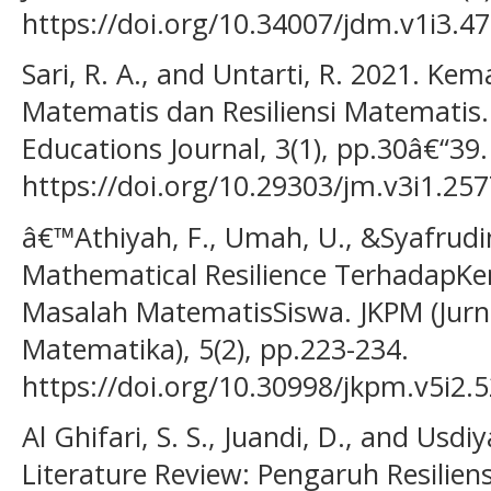
https://doi.org/10.34007/jdm.v1i3.4
Sari, R. A., and Untarti, R. 2021. Ke
Matematis dan Resiliensi Matematis
Educations Journal, 3(1), pp.30â€“39.
https://doi.org/10.29303/jm.v3i1.25
â€™Athiyah, F., Umah, U., &Syafrudi
Mathematical Resilience Terhada
Masalah MatematisSiswa. JKPM (Jurna
Matematika), 5(2), pp.223-234.
https://doi.org/10.30998/jkpm.v5i2.
Al Ghifari, S. S., Juandi, D., and Usd
Literature Review: Pengaruh Resilie