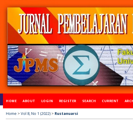
HOME
ABOUT
LOGIN
REGISTER
SEARCH
CURRENT
ARC
Home
>
Vol 8, No 1 (2022)
>
Rustanuarsi