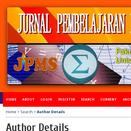
HOME
ABOUT
LOGIN
REGISTER
SEARCH
CURRENT
ARC
Home
>
Search
>
Author Details
Author Details