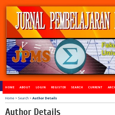
HOME
ABOUT
LOGIN
REGISTER
SEARCH
CURRENT
ARC
Home
>
Search
>
Author Details
Author Details