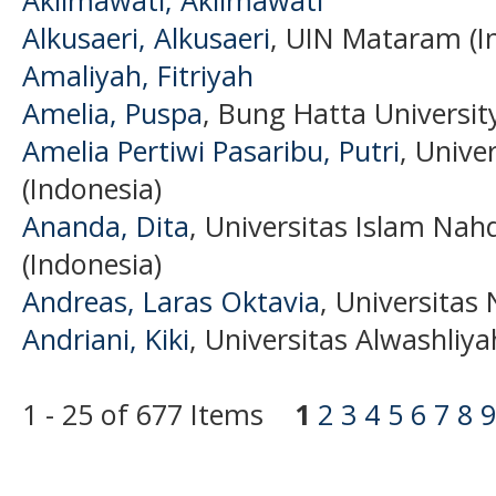
Aklimawati, Aklimawati
Alkusaeri, Alkusaeri
, UIN Mataram (I
Amaliyah, Fitriyah
Amelia, Puspa
, Bung Hatta Universit
Amelia Pertiwi Pasaribu, Putri
, Unive
(Indonesia)
Ananda, Dita
, Universitas Islam Nah
(Indonesia)
Andreas, Laras Oktavia
, Universitas
Andriani, Kiki
, Universitas Alwashliy
1 - 25 of 677 Items
1
2
3
4
5
6
7
8
9