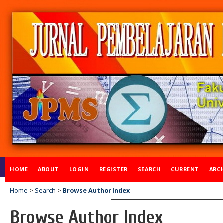
HOME
ABOUT
LOGIN
REGISTER
SEARCH
CURRENT
ARC
Home
>
Search
>
Browse Author Index
Browse Author Index