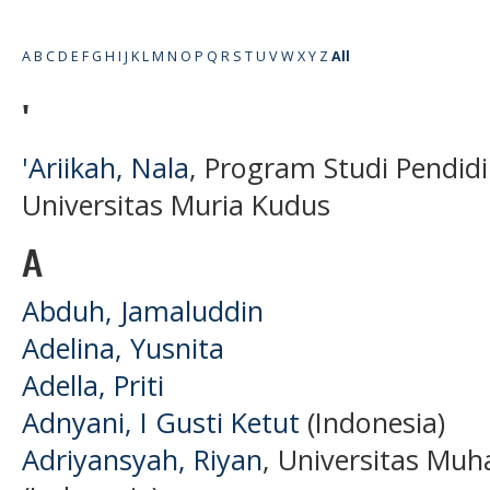
A
B
C
D
E
F
G
H
I
J
K
L
M
N
O
P
Q
R
S
T
U
V
W
X
Y
Z
All
'
'Ariikah, Nala
, Program Studi Pendid
Universitas Muria Kudus
A
Abduh, Jamaluddin
Adelina, Yusnita
Adella, Priti
Adnyani, I Gusti Ketut
(Indonesia)
Adriyansyah, Riyan
, Universitas Mu