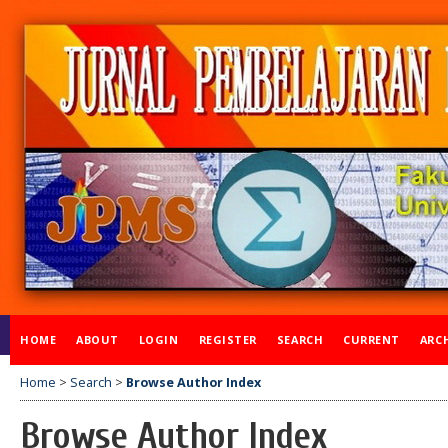
HOME
ABOUT
LOGIN
REGISTER
SEARCH
CURRENT
ARC
Home
>
Search
>
Browse Author Index
Browse Author Index