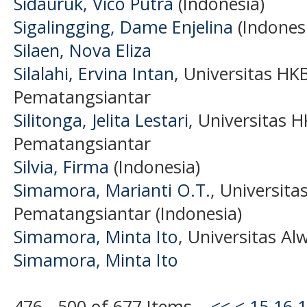
Sidauruk, Vico Putra
(Indonesia)
Sigalingging, Dame Enjelina
(Indones
Silaen, Nova Eliza
Silalahi, Ervina Intan
, Universitas 
Pematangsiantar
Silitonga, Jelita Lestari
, Universita
Pematangsiantar
Silvia, Firma
(Indonesia)
Simamora, Marianti O.T.
, Universi
Pematangsiantar (Indonesia)
Simamora, Minta Ito
, Universitas A
Simamora, Minta Ito
476 - 500 of 677 Items
<<
<
15
16
1