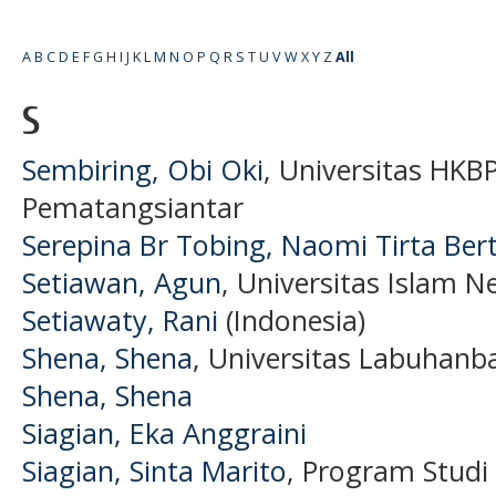
A
B
C
D
E
F
G
H
I
J
K
L
M
N
O
P
Q
R
S
T
U
V
W
X
Y
Z
All
S
Sembiring, Obi Oki
, Universitas H
Pematangsiantar
Serepina Br Tobing, Naomi Tirta Ber
Setiawan, Agun
, Universitas Islam 
Setiawaty, Rani
(Indonesia)
Shena, Shena
, Universitas Labuhanba
Shena, Shena
Siagian, Eka Anggraini
Siagian, Sinta Marito
, Program Studi T