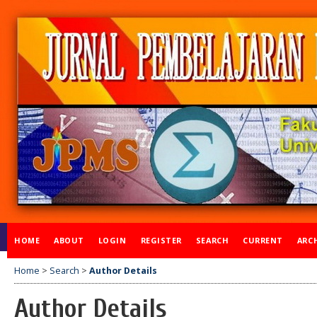
HOME
ABOUT
LOGIN
REGISTER
SEARCH
CURRENT
ARC
Home
>
Search
>
Author Details
Author Details