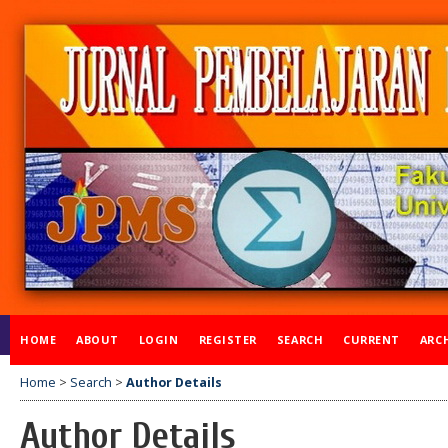
HOME
ABOUT
LOGIN
REGISTER
SEARCH
CURRENT
ARC
Home
>
Search
>
Author Details
Author Details