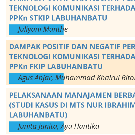
TEKNOLOGI KOMUNIKASI TERHAD
PPKn STKIP LABUHANBATU
Juliyani Munthe
DAMPAK POSITIF DAN NEGATIF P
TEKNOLOGI KOMUNIKASI TERHAD
PPKn FKIP LABUHANBATU
Agus Anjar, Muhammad Khairul Riton
PELAKSANAAN MANAJAMEN BERBA
(STUDI KASUS DI MTS NUR IBRAH
LABUHANBATU)
Junita Junita, Ayu Hantika