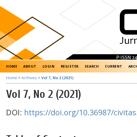
HOME
ABOUT
LOGIN
REGISTER
SEARCH
CURRENT
ARC
Home
>
Archives
>
Vol 7, No 2 (2021)
Vol 7, No 2 (2021)
DOI:
https://doi.org/10.36987/civitas