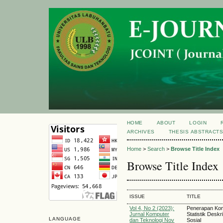
HOME
ABOUT
LOGIN
ARCHIVES
THESIS ABSTRACT
Home
>
Search
>
Browse Title Index
Browse Title Index
ISSUE
TITLE
Vol 4, No 2 (2023):
Penerapan Kom
Jurnal Komputer
Statistik Deskr
LANGUAGE
dan Teknologi Nov
Sosial