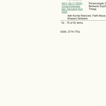
Vol 6, No 2 (2025):
Perancangan S
Jurnal Komputer
Berbasis Esp32
dan Teknologi Nov
Things
2025
Ade Kurnia Ramzani, Fathi Ahyar
Khatami Simbolon
51 - 75 of 91 Items
ISSN: 2774-7751