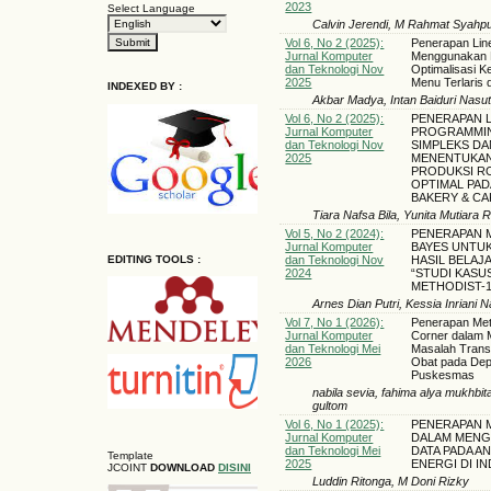
2023
Select Language
Calvin Jerendi, M Rahmat Syahputr
Vol 6, No 2 (2025):
Penerapan Lin
Jurnal Komputer
Menggunakan M
dan Teknologi Nov
Optimalisasi 
2025
Menu Terlaris 
INDEXED BY :
Akbar Madya, Intan Baiduri Nas
Vol 6, No 2 (2025):
PENERAPAN 
Jurnal Komputer
PROGRAMMI
dan Teknologi Nov
SIMPLEKS D
2025
MENENTUKAN
PRODUKSI RO
OPTIMAL PAD
BAKERY & CA
Tiara Nafsa Bila, Yunita Mutiara
Vol 5, No 2 (2024):
PENERAPAN 
Jurnal Komputer
BAYES UNTU
dan Teknologi Nov
HASIL BELAJ
EDITING TOOLS :
2024
“STUDI KASU
METHODIST-
Arnes Dian Putri, Kessia Inriani 
Vol 7, No 1 (2026):
Penerapan Met
Jurnal Komputer
Corner dalam 
dan Teknologi Mei
Masalah Trans
2026
Obat pada Dep
Puskesmas
nabila sevia, fahima alya mukhbit
gultom
Vol 6, No 1 (2025):
PENERAPAN M
Jurnal Komputer
DALAM MENGI
dan Teknologi Mei
DATA PADA A
Template
2025
ENERGI DI I
JCOINT
DOWNLOAD
DISINI
Luddin Ritonga, M Doni Rizky