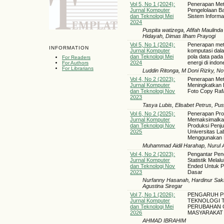
Vol 5, No 1 (2024):
Penerapan Met
Jurnal Komputer
Pengelolaan B
dan Teknologi Mei
Sistem Inform
2024
Puspita watizega, Afifah Maulinda 
Hidayah, Dimas Ilham Prayogi
Vol 5, No 1 (2024):
Penerapan meto
INFORMATION
Jurnal Komputer
komputasi dala
dan Teknologi Mei
pola data pada
For Readers
2024
energi di indon
For Authors
For Librarians
Luddin Ritonga, M Doni Rizky, N
Vol 4, No 2 (2023):
Penerapan Meto
Jurnal Komputer
Meningkatkan E
dan Teknologi Nov
Foto Copy Raf
2023
Tasya Lubis, Elisabet Petrus, Pu
Vol 6, No 2 (2025):
Penerapan Pro
Jurnal Komputer
Memaksimalka
dan Teknologi Nov
Produksi Penju
2025
Universitas L
Menggunakan 
Muhammad Aidil Harahap, Nurul A
Vol 4, No 2 (2023):
Pengantar Pen
Jurnal Komputer
Statistik Mela
dan Teknologi Nov
Ended Untuk Pe
2023
Dasar
Nurfanny Hasanah, Hardinur Sakin
Agustina Siregar
Vol 7, No 1 (2026):
PENGARUH 
Jurnal Komputer
TEKNOLOGI 
dan Teknologi Mei
PERUBAHAN G
2026
MASYARAKAT
AHMAD IBRAHIM