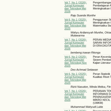
Vol 7, No 1 (2026):
Pengembangan 
Jurnal Komputer
Pembelajaran 
dan Teknologi Mei
Meningkatkan Li
2026
Raju Suanda Munthe
Vol 6, No 1 (2025):
Penggunaan Sta
Jurnal Komputer
Meningkatkan
dan Teknologi Mei
Matematika Si
2025
Wahyu Ardiansyah Munthe, Oktar
Mulawarma
Vol 7, No 1 (2026):
PERAN MEDIA
Jurnal Komputer
SARAN INFOR
dan Teknologi Mei
DI ERA DIGIT
2026
bembeng irawan Ritonga
Vol 6, No 2 (2025):
Peran Kecerda
Jurnal Komputer
Sistem Pembel
dan Teknologi Nov
Kajian Literatur
2025
Deo Achmad Setiawan
Vol 6, No 1 (2025):
Peran Statisti
Jurnal Komputer
Kualitas Riset 
dan Teknologi Mei
2025
Rizki Nasution, Winda Melisa, Fitri 
Vol 7, No 1 (2026):
PERANAN TE
Jurnal Komputer
INFORMASI 
dan Teknologi Mei
PENINGKATAN
2026
MIKRO KECI
(UMKM)
Muhammad Wahyudi Lubis
Vol 7, No 1 (2026):
Perancangan d