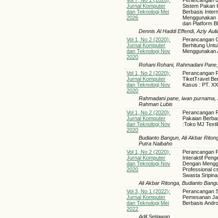
Jurnal Komputer
Sistem Pakan 
dan Teknologi Mei
Berbasis Inter
2026
Menggunakan S
dan Platform B
Dennis Al Haddi Effendi, Azly Au
Vol 1, No 2 (2020):
Perancangan 
Jurnal Komputer
Berhitung Unt
dan Teknologi Nov
Menggunakan 
2020
Rohani Rohani, Rahmadani Pane, k
Vol 1, No 2 (2020):
Perancangan 
Jurnal Komputer
TiketTravel Be
dan Teknologi Nov
Kasus : PT. X
2020
Rahmadani pane, iwan purnama, A
Rahman Lubis
Vol 1, No 2 (2020):
Perancangan P
Jurnal Komputer
Pakaian Berba
dan Teknologi Nov
:Toko MJ Texti
2020
Budianto Bangun, Ali Akbar Rito
Putra Naibaho
Vol 1, No 2 (2020):
Perancangan P
Jurnal Komputer
Interaktif Pen
dan Teknologi Nov
Dengan Mengg
2020
Professional c
Swasta Sripina
Ali Akbar Ritonga, Budianto Bangu
Vol 3, No 1 (2022):
Perancangan Si
Jurnal Komputer
Pemesanan Jas
dan Teknologi Mei
Berbasis Andro
2022
Adil Setiawan