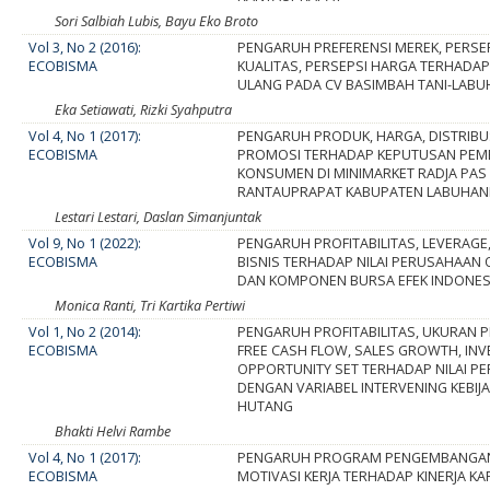
Sori Salbiah Lubis, Bayu Eko Broto
Vol 3, No 2 (2016):
PENGARUH PREFERENSI MEREK, PERSE
ECOBISMA
KUALITAS, PERSEPSI HARGA TERHADAP
ULANG PADA CV BASIMBAH TANI-LAB
Eka Setiawati, Rizki Syahputra
Vol 4, No 1 (2017):
PENGARUH PRODUK, HARGA, DISTRIBU
ECOBISMA
PROMOSI TERHADAP KEPUTUSAN PEM
KONSUMEN DI MINIMARKET RADJA PAS
RANTAUPRAPAT KABUPATEN LABUHA
Lestari Lestari, Daslan Simanjuntak
Vol 9, No 1 (2022):
PENGARUH PROFITABILITAS, LEVERAGE,
ECOBISMA
BISNIS TERHADAP NILAI PERUSAHAAN
DAN KOMPONEN BURSA EFEK INDONESIA
Monica Ranti, Tri Kartika Pertiwi
Vol 1, No 2 (2014):
PENGARUH PROFITABILITAS, UKURAN 
ECOBISMA
FREE CASH FLOW, SALES GROWTH, IN
OPPORTUNITY SET TERHADAP NILAI P
DENGAN VARIABEL INTERVENING KEBIJ
HUTANG
Bhakti Helvi Rambe
Vol 4, No 1 (2017):
PENGARUH PROGRAM PENGEMBANGAN
ECOBISMA
MOTIVASI KERJA TERHADAP KINERJA K