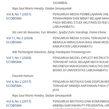
SIGAMBAL
Raja Saul Marto Hendry, Daslan Simanjuntak
Vol 8, No 1 (2021):
PENGARUH MEDIA PEMBELAJARAN ONL
ECOBISMA
PEMAHAMAN DAN MINAT BELAJAR MA
PADA BIDANG STUDI AKUTANSI DI FEB 
LABUHANBATU
Siti Lam'ah Nasution, Furi Windari, Syaiful Zuhri Harahap, Elvina Elvina
Vol 11, No 2 (2024):
PENGARUH MEDIA SOSIAL TERHADAP 
ECOBISMA
MEMULAI WIRAUSAHA BAGI ANAK MUDA
KABUPATEN LABUHANBATU
Ade Parlaungan Nasution, Ajeng Handayani Purwaningrum
Vol 7, No 1 (2020):
PENGARUH MODEL EXPLICIT INSTRUCT
ECOBISMA
TERHADAP HASIL BELAJAR MATA KULIA
INDONESIA MAHASISWA FAKULTAS EK
BISNIS DI UNIVERSITAS LABUHANBATU
Fauziah Hanum
Vol 4, No 2 (2017):
PENGARUH MOTIVASI DAN DISIPLIN KE
ECOBISMA
TERHADAP KINERJA KARYAWAN PADA 
JAYA
Raja Saul Marto Hendry, Daslan Simanjuntak
Vol 4, No 2 (2017):
PENGARUH MOTIVASI DAN KOMUNIKAS
ECOBISMA
KINERJA KARYAWAN PT.PRUDENTIAL LIF