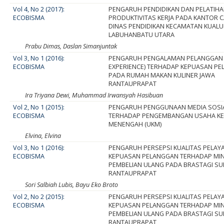
Vol 4, No 2 (2017):
PENGARUH PENDIDIKAN DAN PELATIH
ECOBISMA
PRODUKTIVITAS KERJA PADA KANTOR 
DINAS PENDIDIKAN KECAMATAN KUAL
LABUHANBATU UTARA
Prabu Dimas, Daslan Simanjuntak
Vol 3, No 1 (2016):
PENGARUH PENGALAMAN PELANGGAN
ECOBISMA
EXPERIENCE) TERHADAP KEPUASAN P
PADA RUMAH MAKAN KULINER JAWA
RANTAUPRAPAT
Ira Triyana Dewi, Muhammad Irwansyah Hasibuan
Vol 2, No 1 (2015):
PENGARUH PENGGUNAAN MEDIA SOSI
ECOBISMA
TERHADAP PENGEMBANGAN USAHA KE
MENENGAH (UKM)
Elvina, Elvina
Vol 3, No 1 (2016):
PENGARUH PERSEPSI KUALITAS PELAY
ECOBISMA
KEPUASAN PELANGGAN TERHADAP MI
PEMBELIAN ULANG PADA BRASTAGI S
RANTAUPRAPAT
Sori Salbiah Lubis, Bayu Eko Broto
Vol 2, No 2 (2015):
PENGARUH PERSEPSI KUALITAS PELAY
ECOBISMA
KEPUASAN PELANGGAN TERHADAP MI
PEMBELIAN ULANG PADA BRASTAGI S
RANTAUPRAPAT