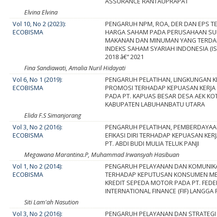
ASSURANCE RANTAUPRAPAT
Elvina Elvina
Vol 10, No 2 (2023):
PENGARUH NPM, ROA, DER DAN EPS 
ECOBISMA
HARGA SAHAM PADA PERUSAHAAN SU
MAKANAN DAN MINUMAN YANG TERDA
INDEKS SAHAM SYARIAH INDONESIA (IS
2018 â€“ 2021
Fina Sandiawati, Amalia Nuril Hidayati
Vol 6, No 1 (2019):
PENGARUH PELATIHAN, LINGKUNGAN K
ECOBISMA
PROMOSI TERHADAP KEPUASAN KERJ
PADA PT. KAPUAS BESAR DESA AEK KO
KABUPATEN LABUHANBATU UTARA
Elida F.S Simanjorang
Vol 3, No 2 (2016):
PENGARUH PELATIHAN, PEMBERDAYA
ECOBISMA
EFIKASI DIRI TERHADAP KEPUASAN KE
PT. ABDI BUDI MULIA TELUK PANJI
Megawana Marantina.P, Muhammad Irwansyah Hasibuan
Vol 1, No 2 (2014):
PENGARUH PELAYANAN DAN KOMUNIK
ECOBISMA
TERHADAP KEPUTUSAN KONSUMEN M
KREDIT SEPEDA MOTOR PADA PT. FEDE
INTERNATIONAL FINANCE (FIF) LANGGA
Siti Lam'ah Nasution
Vol 3, No 2 (2016):
PENGARUH PELAYANAN DAN STRATEG