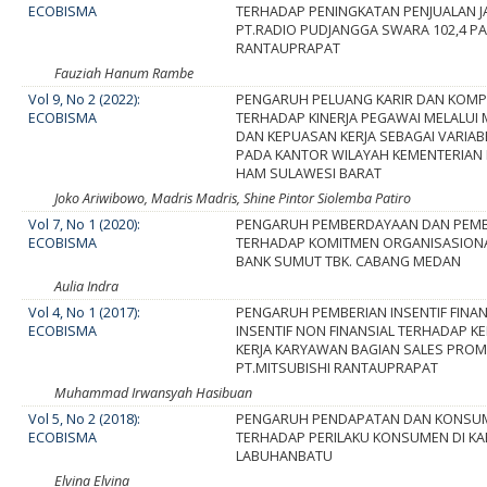
ECOBISMA
TERHADAP PENINGKATAN PENJUALAN J
PT.RADIO PUDJANGGA SWARA 102,4 P
RANTAUPRAPAT
Fauziah Hanum Rambe
Vol 9, No 2 (2022):
PENGARUH PELUANG KARIR DAN KOMP
ECOBISMA
TERHADAP KINERJA PEGAWAI MELALUI 
DAN KEPUASAN KERJA SEBAGAI VARIAB
PADA KANTOR WILAYAH KEMENTERIAN
HAM SULAWESI BARAT
Joko Ariwibowo, Madris Madris, Shine Pintor Siolemba Patiro
Vol 7, No 1 (2020):
PENGARUH PEMBERDAYAAN DAN PEM
ECOBISMA
TERHADAP KOMITMEN ORGANISASIONAL
BANK SUMUT TBK. CABANG MEDAN
Aulia Indra
Vol 4, No 1 (2017):
PENGARUH PEMBERIAN INSENTIF FINAN
ECOBISMA
INSENTIF NON FINANSIAL TERHADAP 
KERJA KARYAWAN BAGIAN SALES PRO
PT.MITSUBISHI RANTAUPRAPAT
Muhammad Irwansyah Hasibuan
Vol 5, No 2 (2018):
PENGARUH PENDAPATAN DAN KONSU
ECOBISMA
TERHADAP PERILAKU KONSUMEN DI K
LABUHANBATU
Elvina Elvina