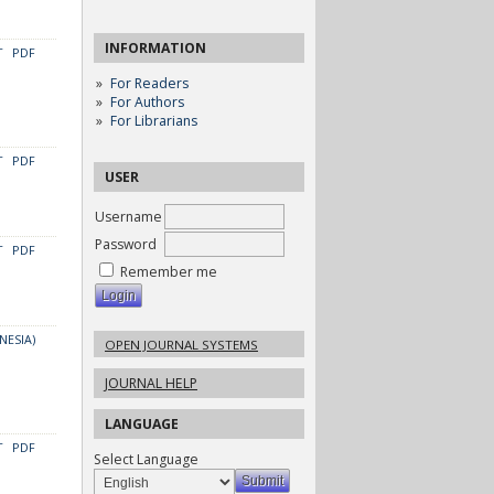
INFORMATION
T
PDF
For Readers
For Authors
For Librarians
T
PDF
USER
Username
Password
T
PDF
Remember me
NESIA)
OPEN JOURNAL SYSTEMS
JOURNAL HELP
LANGUAGE
T
PDF
Select Language