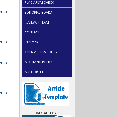
PLAGIARISM CHECK
NESIA)
EDITORIAL BOARD
REVIEWER TEAM
CONTACT
INDEXING
NESIA)
OPEN ACCESS POLICY
ARCHIVING POLICY
NESIA)
AUTHOR FEE
NESIA)
INDEXED BY :