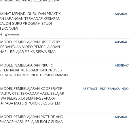
ERHADAP AKTIVITAS BELAJAR SISWA
MINAT MENJADI GURU DAN PRAKTIK
ABSTRAC
N LAPANGAN TERHADAP KESIAPAN
CALON GURU PROGRAM STUDI
N EKONOMI
d, Hj inanna
MODEL PEMBELAJARAN DISCOVERY
ABSTRAC
BERBANTUAN VIDEO PEMBELAJARAN
ASIL BELAJAR FISIKA SISWA SMA
MODEL PEMBELAJARAN INKUIRI
ABSTRAC
G TERHADAP KETERAMPILAN PROSES
IKA PADA HUKUM KE NOL TERMODINAMIKA
MODEL PEMBELAJARAN KOOPERATIF
ABSTRACT
PDF (BAHASA INDO
 TALK WRITE, TERHADAP HASIL BELAJAR
SWA KELAS X DI SMA HASSAPAKAT
MA PADA MATERI POKOK EKOSISTEM
MODEL PEMBELAJARAN PICTURE AND
ABSTRAC
RHADAP HASIL BELAJAR BIOLOGI SMA