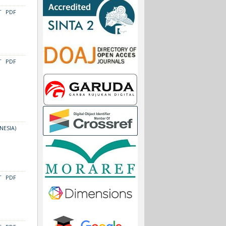
T
PDF
T
PDF
NESIA)
T
PDF