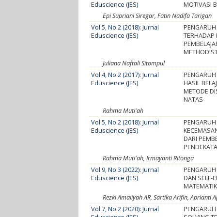
Eduscience (JES)
MOTIVASI B
Epi Supriani Siregar, Fatin Nadifa Tarigan
Vol 5, No 2 (2018): Jurnal
PENGARUH 
Eduscience (JES)
TERHADAP H
PEMBELAJA
METHODIS
Juliana Naftali Sitompul
Vol 4, No 2 (2017): Jurnal
PENGARUH
Eduscience (JES)
HASIL BEL
METODE DIS
NATAS
Rahma Muti'ah
Vol 5, No 2 (2018): Jurnal
PENGARUH
Eduscience (JES)
KECEMASAN
DARI PEMB
PENDEKAT
Rahma Muti'ah, Irmayanti Ritonga
Vol 9, No 3 (2022): Jurnal
PENGARUH
Eduscience (JES)
DAN SELF-E
MATEMATIK
Rezki Amaliyah AR, Sartika Arifin, Aprianti A
Vol 7, No 2 (2020): Jurnal
PENGARUH