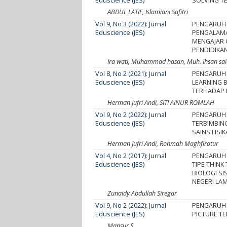
Eduscience (JES)
SOLVING T
ABDUL LATIF, Islamiani Safitri
Vol 9, No 3 (2022): Jurnal
PENGARUH 
Eduscience (JES)
PENGALAMA
MENGAJAR 
PENDIDIKA
Ira wati, Muhammad hasan, Muh. Ihsan sai
Vol 8, No 2 (2021): Jurnal
PENGARUH 
Eduscience (JES)
LEARNING 
TERHADAP H
Herman Jufri Andi, SITI AINUR ROMLAH
Vol 9, No 2 (2022): Jurnal
PENGARUH 
Eduscience (JES)
TERBIMBIN
SAINS FIS
Herman Jufri Andi, Rohmah Maghfirotur
Vol 4, No 2 (2017): Jurnal
PENGARUH 
Eduscience (JES)
TIPE THINK
BIOLOGI SI
NEGERI LA
Zunaidy Abdullah Siregar
Vol 9, No 2 (2022): Jurnal
PENGARUH 
Eduscience (JES)
PICTURE TE
Mansur S