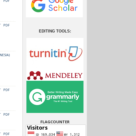
T
PDF
T
PDF
EDITING TOOLS:
NESIA)
T
PDF
T
PDF
FLAGCOUNTER
T
PDF