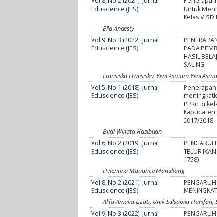
Vol 8, No 2 (2021): Jurnal
Penerapan 
Eduscience (JES)
Untuk Menin
Kelas V SD
Ella Andesty
Vol 9, No 3 (2022): Jurnal
PENERAPAN
Eduscience (JES)
PADA PEMB
HASIL BELA
SALING
Fransiska Fransiska, Yeni Asmara Yeni Asmar
Vol 5, No 1 (2018): Jurnal
Penerapan s
Eduscience (JES)
meningkatka
PPKn di ke
Kabupaten 
2017/2018
Budi Winata Hasibuan
Vol 6, No 2 (2019): Jurnal
PENGARUH 
Eduscience (JES)
TELUR IKAN
1758)
Helentina Mariance Manullang
Vol 8, No 2 (2021): Jurnal
PENGARUH 
Eduscience (JES)
MENINGKAT
Alifa Amalia Izzati, Unik Salsabila Hanifah
Vol 9, No 3 (2022): Jurnal
PENGARUH 