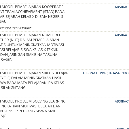
 MODEL PEMBELAJARAN KOOPERATIF
ABSTRAC
ENT TEAM ACCHIEVEMENT (STAD) PADA
JAR SEJARAH KELAS X DI SMA NEGERI 5
GGAU
i Asmara Yeni Asmara
N MODEL PEMBELAJARAN NUMBERED
ABSTRAC
THER (NHT) DALAM PEMBELAJARAN
AFIS UNTUK MENINGKATKAN MOTIVASI
SI BELAJAR SISWA KELAS X TEKNIK
DAN JARINGAN SMK BINA TARUNA
SRAGEN
 MODEL PEMBELAJARAN SIKLUS BELAJAR
ABSTRACT
PDF (BAHASA INDO
 CYCLE) DALAM MENINGKATKAN HASIL
SWA PADA MATA PELAJARAN IPA KELAS
 1 SILANGKITANG
 MODEL PROBLEM SOLVING LEARNING
ABSTRAC
INGKATKAN MOTIVASI BELAJAR DAN
N KONSEP PELUANG SISWA SMK
WAJO