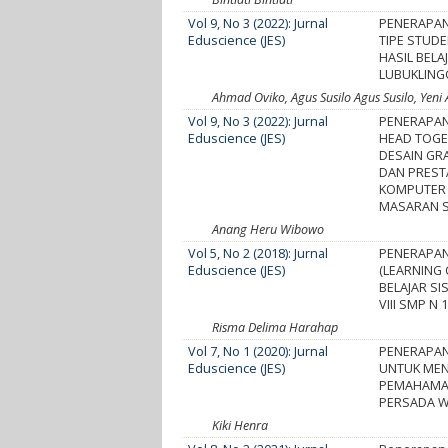
Vol 9, No 3 (2022): Jurnal
PENERAPAN
Eduscience (JES)
TIPE STUD
HASIL BELA
LUBUKLIN
Ahmad Oviko, Agus Susilo Agus Susilo, Yen
Vol 9, No 3 (2022): Jurnal
PENERAPA
Eduscience (JES)
HEAD TOGE
DESAIN GR
DAN PRESTA
KOMPUTER 
MASARAN 
Anang Heru Wibowo
Vol 5, No 2 (2018): Jurnal
PENERAPAN
Eduscience (JES)
(LEARNING
BELAJAR SI
VIII SMP N
Risma Delima Harahap
Vol 7, No 1 (2020): Jurnal
PENERAPAN
Eduscience (JES)
UNTUK MEN
PEMAHAMA
PERSADA 
Kiki Henra