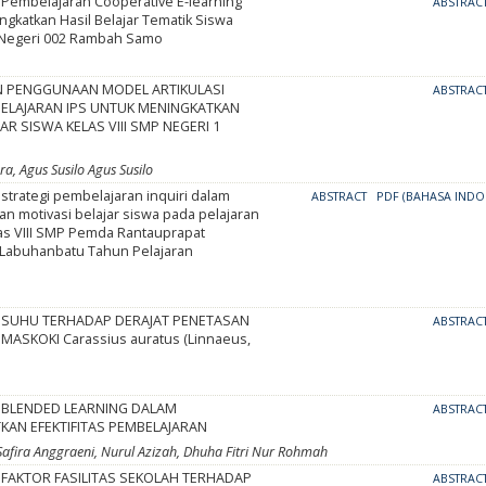
Pembelajaran Cooperative E-learning
ABSTRAC
gkatkan Hasil Belajar Tematik Siswa
 Negeri 002 Rambah Samo
 PENGGUNAAN MODEL ARTIKULASI
ABSTRAC
ELAJARAN IPS UNTUK MENINGKATKAN
JAR SISWA KELAS VIII SMP NEGERI 1
a, Agus Susilo Agus Susilo
trategi pembelajaran inquiri dalam
ABSTRACT
PDF (BAHASA INDO
n motivasi belajar siswa pada pelajaran
las VIII SMP Pemda Rantauprapat
Labuhanbatu Tahun Pelajaran
SUHU TERHADAP DERAJAT PENETASAN
ABSTRAC
 MASKOKI Carassius auratus (Linnaeus,
BLENDED LEARNING DALAM
ABSTRAC
KAN EFEKTIFITAS PEMBELAJARAN
, Safira Anggraeni, Nurul Azizah, Dhuha Fitri Nur Rohmah
FAKTOR FASILITAS SEKOLAH TERHADAP
ABSTRAC