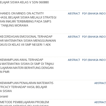
ELAJAR SISWA KELAS V SDN 060880
HANDS ON MINDS ON ACTIVITY
ABSTRACT
PDF (BAHASA INDO
ASIL BELAJAR SISWA MELALUI STRATEGI
RAN INKUIRI TERBIMBING PADA SMPS
T TANJUNG MORAWA
 KECERDASAN EMOSIONAL TERHADAP
ABSTRACT
PDF (BAHASA INDO
AJAR MATEMATIKA SISWA MENGGUNAKAN
KUSI DI KELAS VII SMP NEGERI 1 AEK
 KEMAMPUAN AWAL TERHADAP
ABSTRACT
PDF (BAHASA INDO
 MATEMATIKA SISWA DI SMP DI TINJAU
ELAJARAN MATERI BERHITUNG DENGAN
AN PMR
 KEMAMPUAN PENALARAN MATEMATIS
ABSTRAC
FFICACY TERHADAP HASIL BELAJAR
A SISWA
prianti
 METODE PEMBELAJARAN PROBLEM
ABSTRAC