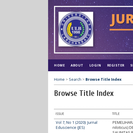
HOME
ABOUT
LOGIN
REGISTER
S
Home
>
Search
>
Browse Title Index
Browse Title Index
ISSUE
TITLE
Vol 7, No 1 (2020): Jurnal
PEMELIHARA
Eduscience (JES)
niloticus)
SALINITAS