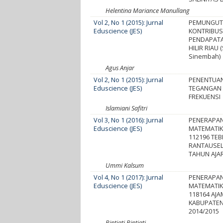
Helentina Mariance Manullang
Vol 2, No 1 (2015): Jurnal
PEMUNGUTA
Eduscience (JES)
KONTRIBUS
PENDAPATA
HILIR RIAU
Sinembah)
Agus Anjar
Vol 2, No 1 (2015): Jurnal
PENENTUAN 
Eduscience (JES)
TEGANGAN 
FREKUENSI
Islamiani Safitri
Vol 3, No 1 (2016): Jurnal
PENERAPAN
Eduscience (JES)
MATEMATIK
112196 TE
RANTAUSE
TAHUN AJAR
Ummi Kalsum
Vol 4, No 1 (2017): Jurnal
PENERAPAN
Eduscience (JES)
MATEMATIK
118164 AJ
KABUPATEN
2014/2015
Bintiati Bintiati